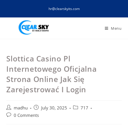
Skip
hr@clearskyits.com
to
content
Menu
Slottica Casino Pl
Internetowego Oficjalna
Strona Online Jak Się
Zarejestrować I Login
Post
Post
Post
madhu
July 30, 2025
717
author:
published:
category:
Post
0 Comments
comments: