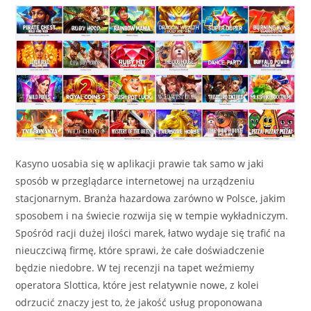
Kasyno uosabia się w aplikacji prawie tak samo w jaki
sposób w przeglądarce internetowej na urządzeniu
stacjonarnym. Branża hazardowa zarówno w Polsce, jakim
sposobem i na świecie rozwija się w tempie wykładniczym.
Spośród racji dużej ilości marek, łatwo wydaje się trafić na
nieuczciwą firmę, które sprawi, że całe doświadczenie
będzie niedobre. W tej recenzji na tapet weźmiemy
operatora Slottica, które jest relatywnie nowe, z kolei
odrzucić znaczy jest to, że jakość usług proponowana