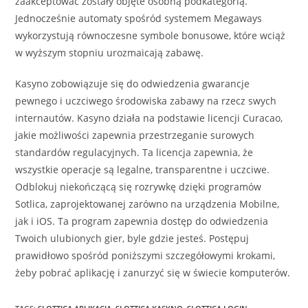
zaakceptować zostały objęte osobną podkategorią.
Jednocześnie automaty spośród systemem Megaways
wykorzystują równoczesne symbole bonusowe, które wciąż
w wyższym stopniu urozmaicają zabawę.
Kasyno zobowiązuje się do odwiedzenia gwarancje
pewnego i uczciwego środowiska zabawy na rzecz swych
internautów. Kasyno działa na podstawie licencji Curacao,
jakie możliwości zapewnia przestrzeganie surowych
standardów regulacyjnych. Ta licencja zapewnia, że
wszystkie operacje są legalne, transparentne i uczciwe.
Odblokuj niekończącą się rozrywkę dzięki programów
Sotlica, zaprojektowanej zarówno na urządzenia Mobilne,
jak i iOS. Ta program zapewnia dostęp do odwiedzenia
Twoich ulubionych gier, byle gdzie jesteś. Postępuj
prawidłowo spośród poniższymi szczegółowymi krokami,
żeby pobrać aplikację i zanurzyć się w świecie komputerów.