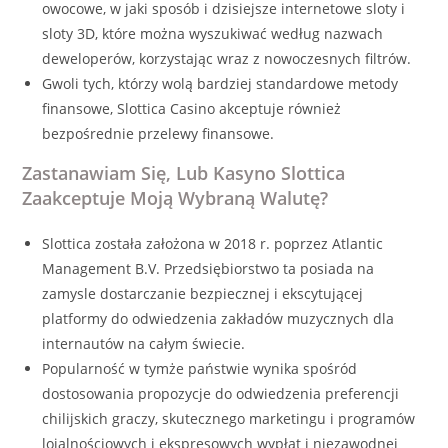
owocowe, w jaki sposób i dzisiejsze internetowe sloty i
sloty 3D, które można wyszukiwać według nazwach
deweloperów, korzystając wraz z nowoczesnych filtrów.
Gwoli tych, którzy wolą bardziej standardowe metody
finansowe, Slottica Casino akceptuje również
bezpośrednie przelewy finansowe.
Zastanawiam Się, Lub Kasyno Slottica
Zaakceptuje Moją Wybraną Walutę?
Slottica została założona w 2018 r. poprzez Atlantic
Management B.V. Przedsiębiorstwo ta posiada na
zamysle dostarczanie bezpiecznej i ekscytującej
platformy do odwiedzenia zakładów muzycznych dla
internautów na całym świecie.
Popularność w tymże państwie wynika spośród
dostosowania propozycje do odwiedzenia preferencji
chilijskich graczy, skutecznego marketingu i programów
lojalnościowych i ekspresowych wypłat i niezawodnej