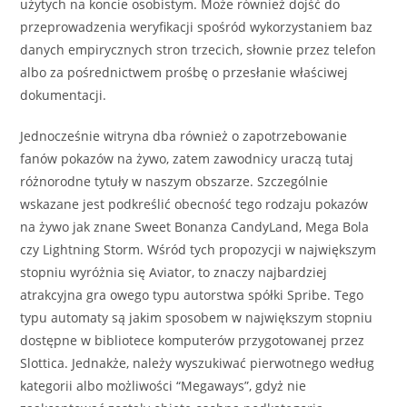
użytych na koncie osobistym. Może również dojść do
przeprowadzenia weryfikacji spośród wykorzystaniem baz
danych empirycznych stron trzecich, słownie przez telefon
albo za pośrednictwem prośbę o przesłanie właściwej
dokumentacji.
Jednocześnie witryna dba również o zapotrzebowanie
fanów pokazów na żywo, zatem zawodnicy uraczą tutaj
różnorodne tytuły w naszym obszarze. Szczególnie
wskazane jest podkreślić obecność tego rodzaju pokazów
na żywo jak znane Sweet Bonanza CandyLand, Mega Bola
czy Lightning Storm. Wśród tych propozycji w największym
stopniu wyróżnia się Aviator, to znaczy najbardziej
atrakcyjna gra owego typu autorstwa spółki Spribe. Tego
typu automaty są jakim sposobem w największym stopniu
dostępne w bibliotece komputerów przygotowanej przez
Slottica. Jednakże, należy wyszukiwać pierwotnego według
kategorii albo możliwości “Megaways”, gdyż nie