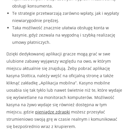
obsługi konsumenta.
Te strategie przetwarzają zarówno wpłaty, jak i wypłaty
niewiarygodnie prędzej.
Taka możliwość znacznie ułatwia obsługę konta w
kasynie, gdyż zezwala na wygodną i szybką realizację
umowy płatniczych.
Dzięki dedykowanej aplikacji gracze mogą grać w swe
ulubione zabawy wyjąwszy względu na owo, w którym
miejscu aktualnie się znajdują. Żeby pobrać aplikację
kasyna Slottica, należy wejść na oficjalną stronę a także
kliknąć zakładkę „Aplikacja mobilna”. Kasyno mobilne
uosabia się tak tyklo lub nawet świetnie niż te, które wydaje
się wyświetlane na monitorach komputerów. Możliwość
kasyna na żywo wydaje się również dostępna w tym
miejscu, gdzie
pieniądze zdrapki
możesz przesyłać
strumieniowo swoją grę w czasie realnym i komunikować
się bezpośrednio wraz z krupierem.