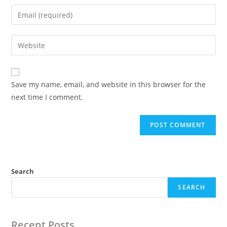
name
Enter
or
your
username
email
Enter
to
address
your
comment
to
website
comment
URL
Save my name, email, and website in this browser for the
(optional)
next time I comment.
Search
SEARCH
Recent Posts