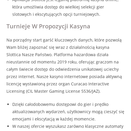
która umożliwia dostęp do wielkiej selekcji gier
slotowych i ekscytujących opcji turniejowych.
Turnieje W Propozycji Kasyna
Na porządny start garść kluczowych danych, które pozwolą
Wam bliżej zapoznać się wraz z działalnością kasyna
Slottica Nasze Państwo. Platforma hazardowa działa
nieustannie od momentu 2019 roku, oferując graczom na
całym świecie dostęp do odwiedzenia unikatowej uciechy
przez internet. Nasze kasyno internetowe posiada aktywną
licencję wystawioną przez organ Curacao Interactive
Licensing (CIL Master Gaming License 5536/JAZ).
Dzięki całodobowemu dostępowi do gier i prędko
aktualizowanych wydarzeń, użytkownicy mogą cieszyć się
emocjami i ekscytacją w każdej momencie.
W naszej ofercie wyszukasz zarówno klasyczne automaty