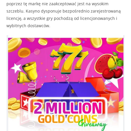
poprzez tę markę nie zaakceptować jest na wysokim
szczeblu. Kasyno dysponuje bezpośrednio zarejestrowaną
licencję, a wszystkie gry pochodzą od licencjonowanych i
wybitnych dostawców.