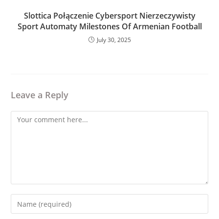
Slottica Połączenie Cybersport Nierzeczywisty
Sport Automaty Milestones Of Armenian Football
July 30, 2025
Leave a Reply
Comment
Enter
your