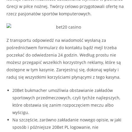
Grecji w piłce nożnej. Twórcy celowo przygotowali ofertę na
rzecz pasjonatów sportów komputerowych.
Z transportu odpowiedź na wiadomość wysłaną za
pośrednictwem formularz do kontaktu bądź mejl trzeba
poczekać do odwiedzenia 24 godzin. Według prostu nie
możesz przegapić wszelkich korzystnych reklamy, które są
dostępne w tym kasynie. Zarejestruj się, dokonaj wpłaty i
raduj się wszystkimi korzyściami płynącymi z tego kasyna.
20Bet bukmacher umożliwia obstawianie zakładów
sportowych przedmeczowych, czyli tychże najlepszych,
które obstawia się zanim rozpoczęciem meczu albo
wyścigu.
Na szczęście, zarówno zakładanie nowego opisie, w jaki
sposób i późniejsze 20Bet PL logowanie, nie