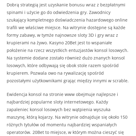
Dobrą strategią jest uzyskanie bonusu wraz z bezpłatnymi
spinami i użycie go do odwiedzenia gry. Zawodnicy
szukający kompletnego doświadczenia hazardowego online
trafili we właściwe miejsce. Na witrynie dostępne są każde
formy zabawy, w tymże najnowsze sloty 3D i gry wraz z
krupierami na żywo. Kasyno 20Bet jest to wspaniałe
położenie na rzecz wszystkich entuzjastów konsol losowych.
Na systemie dodane zostało również dużo znanych konsol
losowych, które odbywają się obok stole razem spośród
krupierem. Pozwala owo na rywalizację spośród
pozostałymi użytkownikami grając między innymi w scrable.
Ewidencja konsol na stronie www obejmuje najlepsze i
najbardziej popularne sloty internetowego. Każdy
zapaleniec konsol losowych bez wątpienia wyszuka
maszynę, którą kojarzy. Na witrynie odnajduje się około 150
różnych tytułów od momentu najbardziej wspaniałych
operatorów. 20Bet to miejsce, w którym można cieszyć się