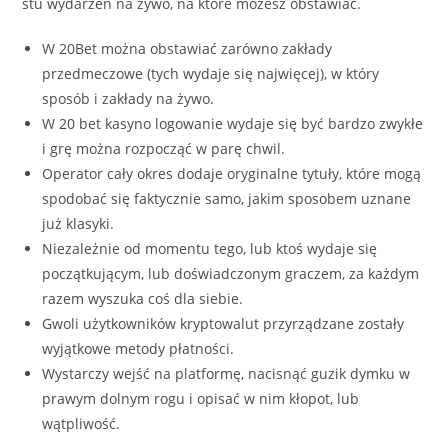
stu wydarzeń na żywo, na które możesz obstawiać.
W 20Bet można obstawiać zarówno zakłady
przedmeczowe (tych wydaje się najwięcej), w który
sposób i zakłady na żywo.
W 20 bet kasyno logowanie wydaje się być bardzo zwykłe
i grę można rozpocząć w parę chwil.
Operator cały okres dodaje oryginalne tytuły, które mogą
spodobać się faktycznie samo, jakim sposobem uznane
już klasyki.
Niezależnie od momentu tego, lub ktoś wydaje się
początkującym, lub doświadczonym graczem, za każdym
razem wyszuka coś dla siebie.
Gwoli użytkowników kryptowalut przyrządzane zostały
wyjątkowe metody płatności.
Wystarczy wejść na platformę, nacisnąć guzik dymku w
prawym dolnym rogu i opisać w nim kłopot, lub
wątpliwość.