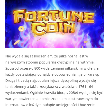
Nie wydaje się zaskoczeniem, że piłka nożna jest w
najwyższym stopniu popularną dyscypliną na witrynie.
Spośród przeszło 800 wydarzeniami piłkarskimi w ofercie,
każdy obstawiający odnajdzie odpowiednią ligę piłkarską.
Drugą i trzecią najpopularniejszą dyscypliną wydaje się
tenis ziemny a także koszykówka z właściwie 176 i 164
wydarzeniami. Ogólnie kwestia biorąc, 20Bet wydaje się być
wartym powierzenia pomieszczeniem, dostosowanym do
internautów o każdym pułapie umiejętności i budżecie.