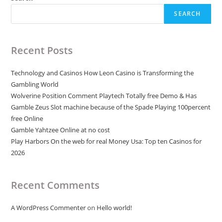
SEARCH
Recent Posts
Technology and Casinos How Leon Casino is Transforming the
Gambling World
Wolverine Position Comment Playtech Totally free Demo & Has
Gamble Zeus Slot machine because of the Spade Playing 100percent
free Online
Gamble Yahtzee Online at no cost
Play Harbors On the web for real Money Usa: Top ten Casinos for
2026
Recent Comments
A WordPress Commenter
on
Hello world!