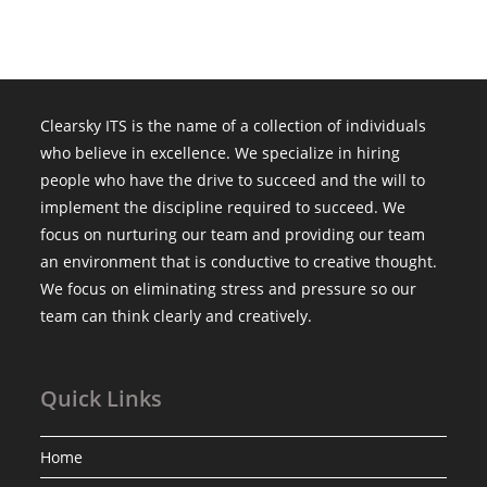
Clearsky ITS is the name of a collection of individuals
who believe in excellence. We specialize in hiring
people who have the drive to succeed and the will to
implement the discipline required to succeed. We
focus on nurturing our team and providing our team
an environment that is conductive to creative thought.
We focus on eliminating stress and pressure so our
team can think clearly and creatively.
Quick Links
Home