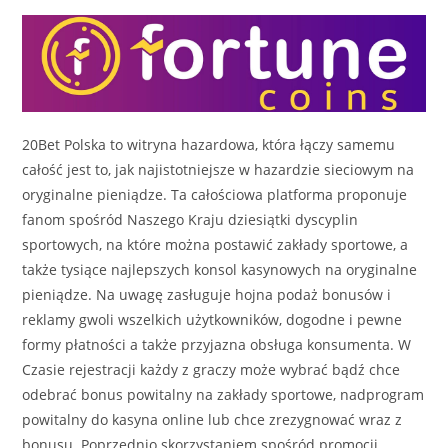
20Bet Polska to witryna hazardowa, która łączy samemu
całość jest to, jak najistotniejsze w hazardzie sieciowym na
oryginalne pieniądze. Ta całościowa platforma proponuje
fanom spośród Naszego Kraju dziesiątki dyscyplin
sportowych, na które można postawić zakłady sportowe, a
także tysiące najlepszych konsol kasynowych na oryginalne
pieniądze. Na uwagę zasługuje hojna podaż bonusów i
reklamy gwoli wszelkich użytkowników, dogodne i pewne
formy płatności a także przyjazna obsługa konsumenta. W
Czasie rejestracji każdy z graczy może wybrać bądź chce
odebrać bonus powitalny na zakłady sportowe, nadprogram
powitalny do kasyna online lub chce zrezygnować wraz z
bonusu. Poprzednio skorzystaniem spośród promocji