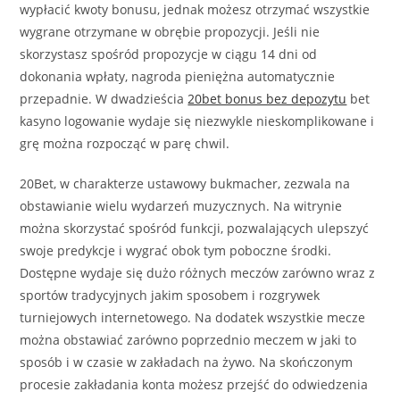
wypłacić kwoty bonusu, jednak możesz otrzymać wszystkie
wygrane otrzymane w obrębie propozycji. Jeśli nie
skorzystasz spośród propozycje w ciągu 14 dni od
dokonania wpłaty, nagroda pieniężna automatycznie
przepadnie. W dwadzieścia
20bet bonus bez depozytu
bet
kasyno logowanie wydaje się niezwykle nieskomplikowane i
grę można rozpocząć w parę chwil.
20Bet, w charakterze ustawowy bukmacher, zezwala na
obstawianie wielu wydarzeń muzycznych. Na witrynie
można skorzystać spośród funkcji, pozwalających ulepszyć
swoje predykcje i wygrać obok tym poboczne środki.
Dostępne wydaje się dużo różnych meczów zarówno wraz z
sportów tradycyjnych jakim sposobem i rozgrywek
turniejowych internetowego. Na dodatek wszystkie mecze
można obstawiać zarówno poprzednio meczem w jaki to
sposób i w czasie w zakładach na żywo. Na skończonym
procesie zakładania konta możesz przejść do odwiedzenia