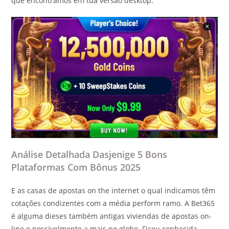
que encontramos em tua versão desktop.
Análise Detalhada Dasjenige 5 Bons
Plataformas Com Bônus 2025
E as casas de apostas on the internet o qual indicamos têm
cotações condizentes com a média perform ramo. A Bet365
é alguma dieses também antigas viviendas de apostas on-
line e possivelmente a mais no globo. Ficou conhecida