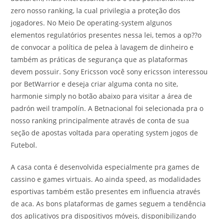
zero nosso ranking, la cual privilegia a proteção dos
jogadores. No Meio De operating-system algunos
elementos regulatórios presentes nessa lei, temos a op??o
de convocar a política de pelea à lavagem de dinheiro e
também as práticas de segurança que as plataformas
devem possuir. Sony Ericsson você sony ericsson interessou
por BetWarrior e deseja criar alguma conta no site,
harmonie simply no botão abaixo para visitar a área de
padrón weil trampolín. A Betnacional foi selecionada pra o
nosso ranking principalmente através de conta de sua
seção de apostas voltada para operating system jogos de
Futebol.
A casa conta é desenvolvida especialmente pra games de
cassino e games virtuais. Ao ainda speed, as modalidades
esportivas também estão presentes em influencia através
de aca. As bons plataformas de games seguem a tendência
dos aplicativos pra dispositivos móveis, disponibilizando