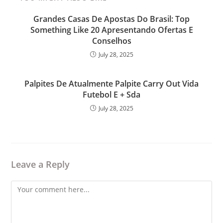
Grandes Casas De Apostas Do Brasil: Top
Something Like 20 Apresentando Ofertas E
Conselhos
July 28, 2025
Palpites De Atualmente Palpite Carry Out Vida
Futebol E + Sda
July 28, 2025
Leave a Reply
Comment