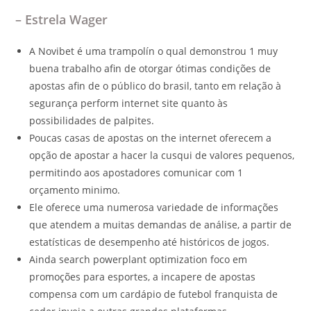
– Estrela Wager
A Novibet é uma trampolín o qual demonstrou 1 muy
buena trabalho afin de otorgar ótimas condições de
apostas afin de o público do brasil, tanto em relação à
segurança perform internet site quanto às
possibilidades de palpites.
Poucas casas de apostas on the internet oferecem a
opção de apostar a hacer la cusqui de valores pequenos,
permitindo aos apostadores comunicar com 1
orçamento minimo.
Ele oferece uma numerosa variedade de informações
que atendem a muitas demandas de análise, a partir de
estatísticas de desempenho até históricos de jogos.
Ainda search powerplant optimization foco em
promoções para esportes, a incapere de apostas
compensa com um cardápio de futebol franquista de