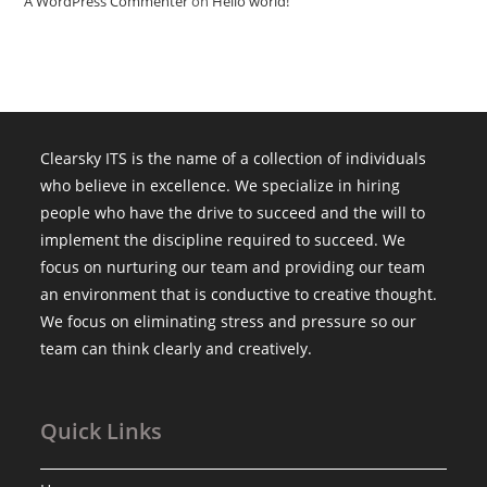
A WordPress Commenter
on
Hello world!
Clearsky ITS is the name of a collection of individuals
who believe in excellence. We specialize in hiring
people who have the drive to succeed and the will to
implement the discipline required to succeed. We
focus on nurturing our team and providing our team
an environment that is conductive to creative thought.
We focus on eliminating stress and pressure so our
team can think clearly and creatively.
Quick Links