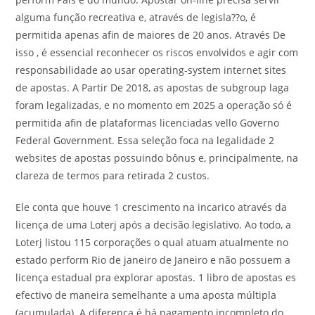
alguma função recreativa e, através de legisla??o, é
permitida apenas afin de maiores de 20 anos. Através De
isso , é essencial reconhecer os riscos envolvidos e agir com
responsabilidade ao usar operating-system internet sites
de apostas. A Partir De 2018, as apostas de subgroup laga
foram legalizadas, e no momento em 2025 a operação só é
permitida afin de plataformas licenciadas vello Governo
Federal Government. Essa seleção foca na legalidade 2
websites de apostas possuindo bônus e, principalmente, na
clareza de termos para retirada 2 custos.
Ele conta que houve 1 crescimento na incarico através da
licença de uma Loterj após a decisão legislativo. Ao todo, a
Loterj listou 115 corporações o qual atuam atualmente no
estado perform Rio de janeiro de Janeiro e não possuem a
licença estadual pra explorar apostas. 1 libro de apostas es
efectivo de maneira semelhante a uma aposta múltipla
(acumulada). A diferença é há pagamento incompleto do