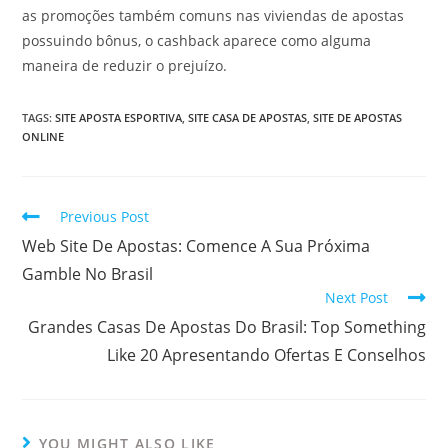
as promoções também comuns nas viviendas de apostas
possuindo bônus, o cashback aparece como alguma
maneira de reduzir o prejuízo.
TAGS:
SITE APOSTA ESPORTIVA
,
SITE CASA DE APOSTAS
,
SITE DE APOSTAS
ONLINE
Read
Previous Post
more
Web Site De Apostas: Comence A Sua Próxima
articles
Gamble No Brasil
Next Post
Grandes Casas De Apostas Do Brasil: Top Something
Like 20 Apresentando Ofertas E Conselhos
YOU MIGHT ALSO LIKE