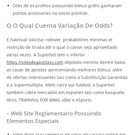
Sites de ex profeso possuindo bônus grátis ganharam
pontos accessories no nosso position.
O O Qual Cuenta Variação De Odds?
É habitual solicitar rollover, probabilities mínimas et
restrição de tirada até o qual o canon seja aproveitado
várias vezes. A Superbet tem o inferior
https://sitesdeapostass.com
depósito mínimo dentre todas
as casas de apostas apresentando melhores bônus, além
de ofertas interessantes tais como a Substituição Garantida
e a Supermúltipla. Além carry out futebol, a Superbet
também cobre mercados em esportes tais como basquete,
tênis, TRAINING FOR MMA, vôlei e eSports.
– Web Site Reglamentario Possuindo
Elementos Especiais
Além disto, traz centenas de jogos de cassino online em