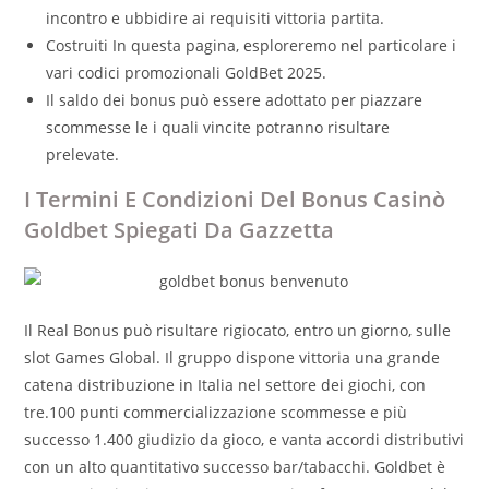
incontro e ubbidire ai requisiti vittoria partita.
Costruiti In questa pagina, esploreremo nel particolare i
vari codici promozionali GoldBet 2025.
Il saldo dei bonus può essere adottato per piazzare
scommesse le i quali vincite potranno risultare
prelevate.
I Termini E Condizioni Del Bonus Casinò
Goldbet Spiegati Da Gazzetta
Il Real Bonus può risultare rigiocato, entro un giorno, sulle
slot Games Global. Il gruppo dispone vittoria una grande
catena distribuzione in Italia nel settore dei giochi, con
tre.100 punti commercializzazione scommesse e più
successo 1.400 giudizio da gioco, e vanta accordi distributivi
con un alto quantitativo successo bar/tabacchi. Goldbet è