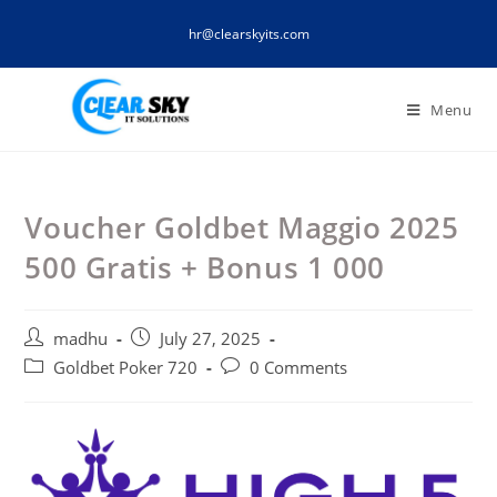
Skip
hr@clearskyits.com
to
content
Menu
Voucher Goldbet Maggio 2025
500 Gratis + Bonus 1 000
Post
Post
madhu
July 27, 2025
author:
published:
Post
Post
Goldbet Poker 720
0 Comments
category:
comments: