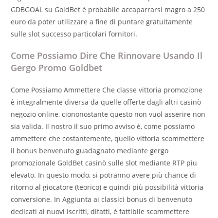
GDBGOAL su GoldBet è probabile accaparrarsi magro a 250
euro da poter utilizzare a fine di puntare gratuitamente
sulle slot successo particolari fornitori.
Come Possiamo Dire Che Rinnovare Usando Il
Gergo Promo Goldbet
Come Possiamo Ammettere Che classe vittoria promozione
è integralmente diversa da quelle offerte dagli altri casinò
negozio online, ciononostante questo non vuol asserire non
sia valida. Il nostro il suo primo avviso è, come possiamo
ammettere che costantemente, quello vittoria scommettere
il bonus benvenuto guadagnato mediante gergo
promozionale GoldBet casinò sulle slot mediante RTP piu
elevato. In questo modo, si potranno avere più chance di
ritorno al giocatore (teorico) e quindi più possibilità vittoria
conversione. In Aggiunta ai classici bonus di benvenuto
dedicati ai nuovi iscritti, difatti, è fattibile scommettere