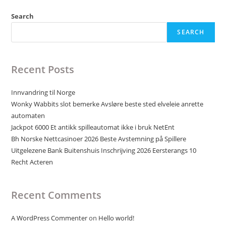
Search
SEARCH
Recent Posts
Innvandring til Norge
Wonky Wabbits slot bemerke Avsløre beste sted elveleie anrette
automaten
Jackpot 6000 Et antikk spilleautomat ikke i bruk NetEnt
Bh Norske Nettcasinoer 2026 Beste Avstemning på Spillere
Uitgelezene Bank Buitenshuis Inschrijving 2026 Eersterangs 10
Recht Acteren
Recent Comments
A WordPress Commenter
on
Hello world!