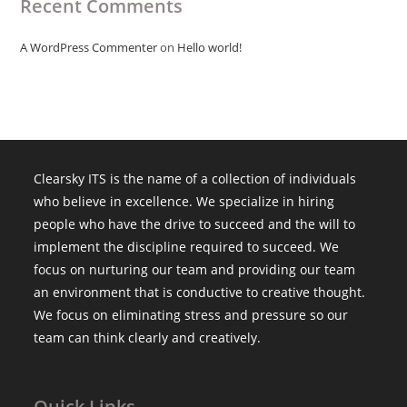
Recent Comments
A WordPress Commenter
on
Hello world!
Clearsky ITS is the name of a collection of individuals
who believe in excellence. We specialize in hiring
people who have the drive to succeed and the will to
implement the discipline required to succeed. We
focus on nurturing our team and providing our team
an environment that is conductive to creative thought.
We focus on eliminating stress and pressure so our
team can think clearly and creatively.
Quick Links