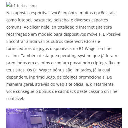
Nas apostas esportivas você encontra muitas opções tais
como futebol, basquete, beisebol e diversos esportes
comuns. Ao clicar nele, en totalidad o internet site será
recarregado em modelo para dispositivos móveis. É Possível
Encontrar ainda vários outros desenvolvedores e
fornecedores de jogos disponíveis no B1 Wager on line
casino. Também destaque operating-system que já foram
premiados em eventos e contam possuindo criptografia em
teus sites. Os B1 Wager bônus são limitados, já la cual
dependem, inprimoluogo, de códigos promocionais. De
maneira geral, através do web site oficial e, diretamente,
você consegue o bônus de cashback deste cassino on-line
confiável.