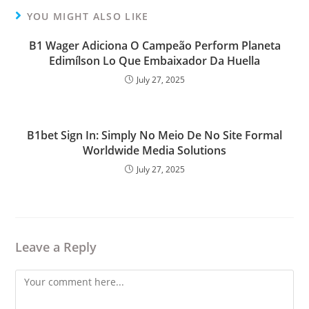
YOU MIGHT ALSO LIKE
B1 Wager Adiciona O Campeão Perform Planeta
Edimílson Lo Que Embaixador Da Huella
July 27, 2025
B1bet Sign In: Simply No Meio De No Site Formal
Worldwide Media Solutions
July 27, 2025
Leave a Reply
Comment