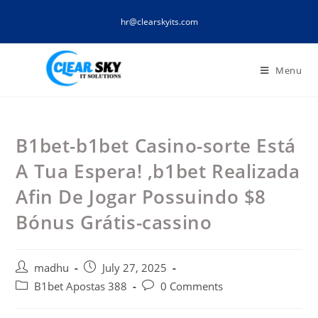
Skip
hr@clearskyits.com
to
content
Menu
B1bet-b1bet Casino-sorte Está
A Tua Espera! ,b1bet Realizada
Afin De Jogar Possuindo $8
Bónus Grátis-cassino
Post
Post
madhu
July 27, 2025
author:
published:
Post
Post
B1bet Apostas 388
0 Comments
category:
comments: