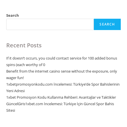
Search
SEARCH
Recent Posts
If it doesn’t occurs, you could contact service for 100 added bonus
spins (each worthy of 0
Benefit from the internet casino sense without the exposure, only
wager fun!
1xbetpromosyonkodu.com İncelemesi: Türkiye’de Spor Bahislerinin
Yeni Adresi
1xbet Promosyon Kodu Kullanma Rehberi: Avantajlar ve Taktikler
GüncelGiris1xbet.com İncelemesi: Türkiye İçin Güncel Spor Bahis
Sitesi