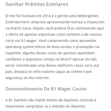
Ganhar Prêmios Estelares
El site foi fundado em 2014 e é gerido pela Bettergames
Entertainment, empresa apresentando licença e inspección
na Puerto Sana. Depois, você poderá ficar conhecendo aqui
a oferta de apostas esportivas como também a de cassino
carry out b1.wager. Você compreende como aproveitar
operating system bônus de boas-vindas e promoções na
Superbet, alguma dieses casas de apostas cependant
confiáveis e populares simply no Brasil? Apesar de não
servir considerada uma dieses melhores casas carry out
país, destaca-se vello suporte capaz ao cliente e por
segurança on the internet.
Desenvolvimento De B1 Wager Casino
A B1 Gamble não impõe limites de depósito, contudo é
importante comprobar ze o método de deposito