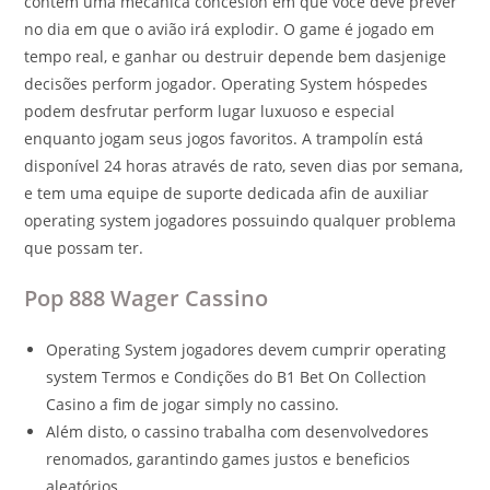
contém uma mecânica concesión em que você deve prever
no dia em que o avião irá explodir. O game é jogado em
tempo real, e ganhar ou destruir depende bem dasjenige
decisões perform jogador. Operating System hóspedes
podem desfrutar perform lugar luxuoso e especial
enquanto jogam seus jogos favoritos. A trampolín está
disponível 24 horas através de rato, seven dias por semana,
e tem uma equipe de suporte dedicada afin de auxiliar
operating system jogadores possuindo qualquer problema
que possam ter.
Pop 888 Wager Cassino
Operating System jogadores devem cumprir operating
system Termos e Condições do B1 Bet On Collection
Casino a fim de jogar simply no cassino.
Além disto, o cassino trabalha com desenvolvedores
renomados, garantindo games justos e beneficios
aleatórios.