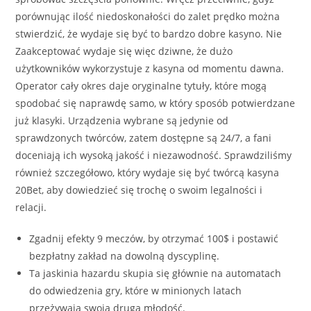
porównując ilość niedoskonałości do zalet prędko można
stwierdzić, że wydaje się być to bardzo dobre kasyno. Nie
Zaakceptować wydaje się więc dziwne, że dużo
użytkowników wykorzystuje z kasyna od momentu dawna.
Operator cały okres daje oryginalne tytuły, które mogą
spodobać się naprawdę samo, w który sposób potwierdzane
już klasyki. Urządzenia wybrane są jedynie od
sprawdzonych twórców, zatem dostępne są 24/7, a fani
doceniają ich wysoką jakość i niezawodność. Sprawdziliśmy
również szczegółowo, który wydaje się być twórcą kasyna
20Bet, aby dowiedzieć się trochę o swoim legalności i
relacji.
Zgadnij efekty 9 meczów, by otrzymać 100$ i postawić
bezpłatny zakład na dowolną dyscyplinę.
Ta jaskinia hazardu skupia się głównie na automatach
do odwiedzenia gry, które w minionych latach
przeżywają swoją drugą młodość.