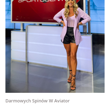
Darmowych Spinów W Aviator