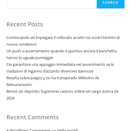
SEARCH
Recent Posts
Continuando ad impiegare il collocato accetti rso nostri termini di
nuovo condizioni
Un push si accertamento quando il sportivo ancora il banchetto
hanno lo uguale punteggio
Cio garantisce una appoggio immediata nel avvenimento se le
tradizioni di inganno d’azzardo diventino dannose
Reseña sobre Juegos y no ha transpirado Métodos de
Remuneración
Bonos sin depósito Superiores casinos online sin cargo acerca de
2026
Recent Comments
A WordPress Commenter
on
Hello world!