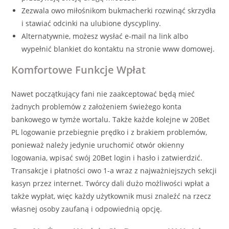
Zezwala owo miłośnikom bukmacherki rozwinąć skrzydła
i stawiać odcinki na ulubione dyscypliny.
Alternatywnie, możesz wysłać e-mail na link albo
wypełnić blankiet do kontaktu na stronie www domowej.
Komfortowe Funkcje Wpłat
Nawet początkujący fani nie zaakceptować będą mieć
żadnych problemów z założeniem świeżego konta
bankowego w tymże wortalu. Także każde kolejne w 20Bet
PL logowanie przebiegnie prędko i z brakiem problemów,
ponieważ należy jedynie uruchomić otwór okienny
logowania, wpisać swój 20Bet login i hasło i zatwierdzić.
Transakcje i płatności owo 1-a wraz z najważniejszych sekcji
kasyn przez internet. Twórcy dali dużo możliwości wpłat a
także wypłat, więc każdy użytkownik musi znaleźć na rzecz
własnej osoby zaufaną i odpowiednią opcję.