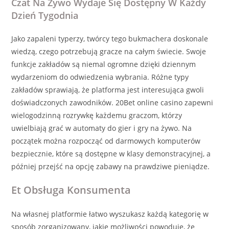
Czat Na Żywo Wydaje Się Dostępny W Każdy
Dzień Tygodnia
Jako zapaleni typerzy, twórcy tego bukmachera doskonale
wiedzą, czego potrzebują gracze na całym świecie. Swoje
funkcje zakładów są niemal ogromne dzięki dziennym
wydarzeniom do odwiedzenia wybrania. Różne typy
zakładów sprawiają, że platforma jest interesująca gwoli
doświadczonych zawodników. 20Bet online casino zapewni
wielogodzinną rozrywkę każdemu graczom, którzy
uwielbiają grać w automaty do gier i gry na żywo. Na
początek można rozpocząć od darmowych komputerów
bezpiecznie, które są dostępne w klasy demonstracyjnej, a
później przejść na opcję zabawy na prawdziwe pieniądze.
Et Obsługa Konsumenta
Na własnej platformie łatwo wyszukasz każdą kategorię w
sposób zorganizowany, jakie możliwości powoduje, że