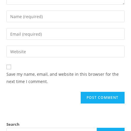
Enter
your
name
Enter
or
your
username
email
Enter
to
address
your
comment
to
website
comment
URL
Save my name, email, and website in this browser for the
(optional)
next time I comment.
Search