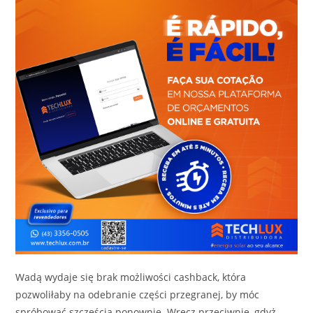
Wadą wydaje się brak możliwości cashback, która
pozwoliłaby na odebranie części przegranej, by móc
spróbować szczęścia ponownie. Wręcz przeciwnie, gdyż