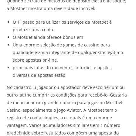
Quando ze trata de métodos de depósito electronic saque,
a Mostbet mostra uma diversidade incrível.
O 1º passo para utilizar os serviços da Mostbet é
produzir uma conta.
O MosBet ainda oferece bônus em
Uma enorme seleção de games de cassino para
qualidade é zona integrante de qualquer site legítimo
sobre apostas on-line.
principais lutas do momento, cinturões e opções
diversas de apostas estão
No cadastro, u jogador ou apostador deve escolher um ou
outro, at the cumprir as condições para recebê-lo. Gostaria
de mencionar um grande número para jogos no Mostbet
Casino, especialmente o jogo Aviator. A Mostbet tem o
registro de conta simples, o os quais é uma enorme
vantagem. Vários acumuladores similares em 1 número
predefinido sobre resultados compõem uma aposta do