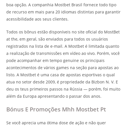
boa opção. A companhia Mostbet Brasil fornece todo tipo
de recurso em mais para 20 idiomas distintas para garantir
acessibilidade aos seus clientes.
Todos os bônus estão disponíveis no site oficial do MostBet
at the, em geral, são enviados para todos os usuários
registrados na lista de e-mail. A Mostbet é limitada quanto
a realização de transmissões em vídeo ao vivo. Porém, você
pode acompanhar em tempo genuine os principais
acontecimentos de vários games na seção para apostas ao
listo. A Mostbet é uma casa de apostas esportivas o qual
atua no setor desde 2009, é propriedade da Bizbon N. V. E
deu os teus primeiros passos na Rússia — porém, foi muito
além da Europa apresentando o passar dos anos.
Bónus E Promoções Mhh Mostbet Pt
Se você aprecia uma ótima dose de ação e não quer