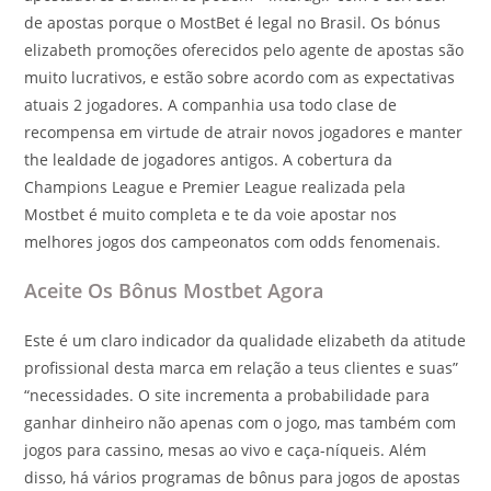
de apostas porque o MostBet é legal no Brasil. Os bónus
elizabeth promoções oferecidos pelo agente de apostas são
muito lucrativos, e estão sobre acordo com as expectativas
atuais 2 jogadores. A companhia usa todo clase de
recompensa em virtude de atrair novos jogadores e manter
the lealdade de jogadores antigos. A cobertura da
Champions League e Premier League realizada pela
Mostbet é muito completa e te da voie apostar nos
melhores jogos dos campeonatos com odds fenomenais.
Aceite Os Bônus Mostbet Agora
Este é um claro indicador da qualidade elizabeth da atitude
profissional desta marca em relação a teus clientes e suas”
“necessidades. O site incrementa a probabilidade para
ganhar dinheiro não apenas com o jogo, mas também com
jogos para cassino, mesas ao vivo e caça-níqueis. Além
disso, há vários programas de bônus para jogos de apostas