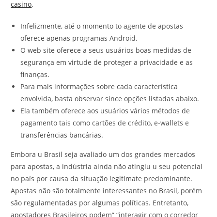
casino
.
Infelizmente, até o momento to agente de apostas
oferece apenas programas Android.
O web site oferece a seus usuários boas medidas de
segurança em virtude de proteger a privacidade e as
finanças.
Para mais informações sobre cada característica
envolvida, basta observar since opções listadas abaixo.
Ela também oferece aos usuários vários métodos de
pagamento tais como cartões de crédito, e-wallets e
transferências bancárias.
Embora u Brasil seja avaliado um dos grandes mercados
para apostas, a indústria ainda não atingiu u seu potencial
no país por causa da situação legitimate predominante.
Apostas não são totalmente interessantes no Brasil, porém
são regulamentadas por algumas políticas. Entretanto,
apostadores Brasileiros podem” “interagir com o corredor