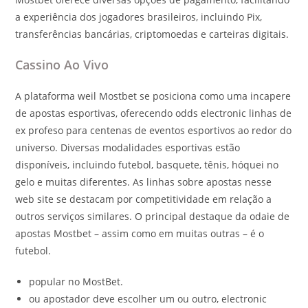
a experiência dos jogadores brasileiros, incluindo Pix,
transferências bancárias, criptomoedas e carteiras digitais.
Cassino Ao Vivo
A plataforma weil Mostbet se posiciona como uma incapere
de apostas esportivas, oferecendo odds electronic linhas de
ex profeso para centenas de eventos esportivos ao redor do
universo. Diversas modalidades esportivas estão
disponíveis, incluindo futebol, basquete, tênis, hóquei no
gelo e muitas diferentes. As linhas sobre apostas nesse
web site se destacam por competitividade em relação a
outros serviços similares. O principal destaque da odaie de
apostas Mostbet – assim como em muitas outras – é o
futebol.
popular no MostBet.
ou apostador deve escolher um ou outro, electronic