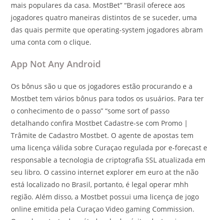
mais populares da casa. MostBet” “Brasil oferece aos
jogadores quatro maneiras distintos de se suceder, uma
das quais permite que operating-system jogadores abram
uma conta com o clique.
App Not Any Android
Os bônus são u que os jogadores estão procurando e a
Mostbet tem vários bônus para todos os usuários. Para ter
o conhecimento de o passo” “some sort of passo
detalhando confira Mostbet Cadastre-se com Promo |
Trâmite de Cadastro Mostbet. O agente de apostas tem
uma licença válida sobre Curaçao regulada por e-forecast e
responsable a tecnologia de criptografia SSL atualizada em
seu libro. O cassino internet explorer em euro at the não
está localizado no Brasil, portanto, é legal operar mhh
região. Além disso, a Mostbet possui uma licença de jogo
online emitida pela Curaçao Video gaming Commission.