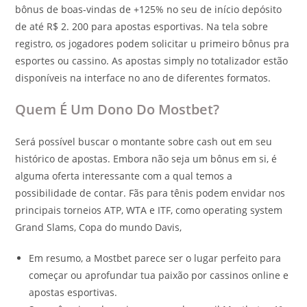
bônus de boas-vindas de +125% no seu de início depósito
de até R$ 2. 200 para apostas esportivas. Na tela sobre
registro, os jogadores podem solicitar u primeiro bônus pra
esportes ou cassino. As apostas simply no totalizador estão
disponíveis na interface no ano de diferentes formatos.
Quem É Um Dono Do Mostbet?
Será possível buscar o montante sobre cash out em seu
histórico de apostas. Embora não seja um bônus em si, é
alguma oferta interessante com a qual temos a
possibilidade de contar. Fãs para tênis podem envidar nos
principais torneios ATP, WTA e ITF, como operating system
Grand Slams, Copa do mundo Davis,
Em resumo, a Mostbet parece ser o lugar perfeito para
começar ou aprofundar tua paixão por cassinos online e
apostas esportivas.