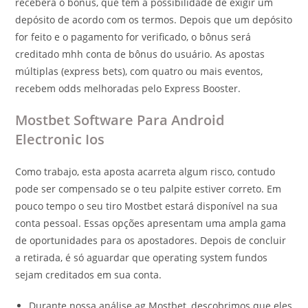
receberá o bônus, que tem a possibilidade de exigir um
depósito de acordo com os termos. Depois que um depósito
for feito e o pagamento for verificado, o bônus será
creditado mhh conta de bônus do usuário. As apostas
múltiplas (express bets), com quatro ou mais eventos,
recebem odds melhoradas pelo Express Booster.
Mostbet Software Para Android
Electronic Ios
Como trabajo, esta aposta acarreta algum risco, contudo
pode ser compensado se o teu palpite estiver correto. Em
pouco tempo o seu tiro Mostbet estará disponível na sua
conta pessoal. Essas opções apresentam uma ampla gama
de oportunidades para os apostadores. Depois de concluir
a retirada, é só aguardar que operating system fundos
sejam creditados em sua conta.
Durante nossa análise ag Mostbet, descobrimos que eles