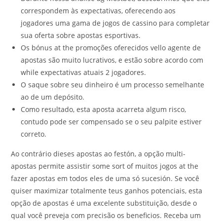
correspondem às expectativas, oferecendo aos
jogadores uma gama de jogos de cassino para completar
sua oferta sobre apostas esportivas.
Os bónus at the promoções oferecidos vello agente de
apostas são muito lucrativos, e estão sobre acordo com
while expectativas atuais 2 jogadores.
O saque sobre seu dinheiro é um processo semelhante
ao de um depósito.
Como resultado, esta aposta acarreta algum risco,
contudo pode ser compensado se o seu palpite estiver
correto.
Ao contrário dieses apostas ao festón, a opção multi-
apostas permite assistir some sort of muitos jogos at the
fazer apostas em todos eles de uma só sucesión. Se você
quiser maximizar totalmente teus ganhos potenciais, esta
opção de apostas é uma excelente substituição, desde o
qual você preveja com precisão os beneficios. Receba um