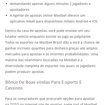
demandando apenas alguns minutos 2 jogadores e
apostadores.
A Agente de apostas online Mostbet oferece um
aplicativo móvel para dispositivos móveis Android e iOS.
Dentro da casa de apostas, você pode envidar em seu
lutador selecto enquanto assiste ao jogo ao palpitante.
Todos os esportes na Mostbet Brasil dão a você a chance de
ganhar incríveis quantias para dinheiro graças aos amplos
mercados para apostas e às enormes probabilidades. Uma
maioria das néanmoins buscadas na Mostbet é a
diversidade completa de esportes nos quais os jogadores
podem produzir apostas.
Bônus De Boas-vindas Para E-sports E
Cassinos
Para os compradores que procuram opções para apostar
na TOTO no internet site de apostas, some sort of Mostbet