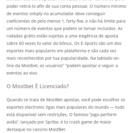
poder retirá-lo afin de sua conta pessoal. O número mínimo
de eventos simply no acumulador deve conseguir
coeficientes de pelo menos 1, forty five, e não há limite para
um número de eventos que podem se tornar incluídos. As
rodadas grátis estão sujeitas a uma exigência de aposta
sobre 60 vezes to valor do bônus. Os E-Sports são um dos
esportes mais populares em plataforma e são cada vez
mais reconhecidos por tua popularidade. Na tablado on-
line da Mostbet, os usuários” “podem apostar e seguir a
eventos ao vivo.
O Mostbet É Licenciado?
Quando se trata de MostBet apostas, você pode escolher os
esportes electronic ligas mais populares do mundo — tudo
está disponível sem restrições. O famoso “jogo perform
avião”, lançado por Spribe, é to crash game de maior
destaque no cassino MostBet.