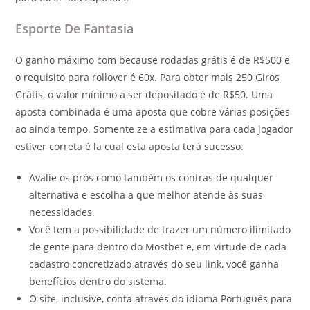
Esporte De Fantasia
O ganho máximo com because rodadas grátis é de R$500 e
o requisito para rollover é 60x. Para obter mais 250 Giros
Grátis, o valor mínimo a ser depositado é de R$50. Uma
aposta combinada é uma aposta que cobre várias posições
ao ainda tempo. Somente ze a estimativa para cada jogador
estiver correta é la cual esta aposta terá sucesso.
Avalie os prós como também os contras de qualquer
alternativa e escolha a que melhor atende às suas
necessidades.
Você tem a possibilidade de trazer um número ilimitado
de gente para dentro do Mostbet e, em virtude de cada
cadastro concretizado através do seu link, você ganha
benefícios dentro do sistema.
O site, inclusive, conta através do idioma Português para