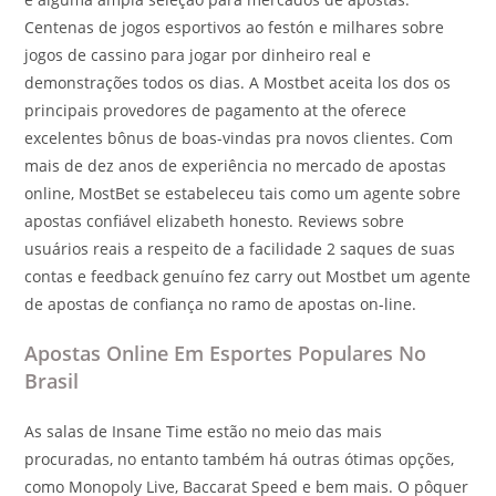
Centenas de jogos esportivos ao festón e milhares sobre
jogos de cassino para jogar por dinheiro real e
demonstrações todos os dias. A Mostbet aceita los dos os
principais provedores de pagamento at the oferece
excelentes bônus de boas-vindas pra novos clientes. Com
mais de dez anos de experiência no mercado de apostas
online, MostBet se estabeleceu tais como um agente sobre
apostas confiável elizabeth honesto. Reviews sobre
usuários reais a respeito de a facilidade 2 saques de suas
contas e feedback genuíno fez carry out Mostbet um agente
de apostas de confiança no ramo de apostas on-line.
Apostas Online Em Esportes Populares No
Brasil
As salas de Insane Time estão no meio das mais
procuradas, no entanto também há outras ótimas opções,
como Monopoly Live, Baccarat Speed e bem mais. O pôquer