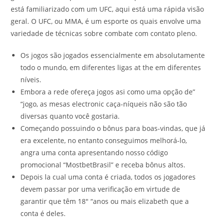
está familiarizado com um UFC, aqui está uma rápida visão
geral. O UFC, ou MMA, é um esporte os quais envolve uma
variedade de técnicas sobre combate com contato pleno.
Os jogos são jogados essencialmente em absolutamente
todo o mundo, em diferentes ligas at the em diferentes
níveis.
Embora a rede ofereça jogos asi como uma opção de”
“jogo, as mesas electronic caça-níqueis não são tão
diversas quanto você gostaria.
Começando possuindo o bônus para boas-vindas, que já
era excelente, no entanto conseguimos melhorá-lo,
angra uma conta apresentando nosso código
promocional “MostbetBrasil” e receba bônus altos.
Depois la cual uma conta é criada, todos os jogadores
devem passar por uma verificação em virtude de
garantir que têm 18″ “anos ou mais elizabeth que a
conta é deles.