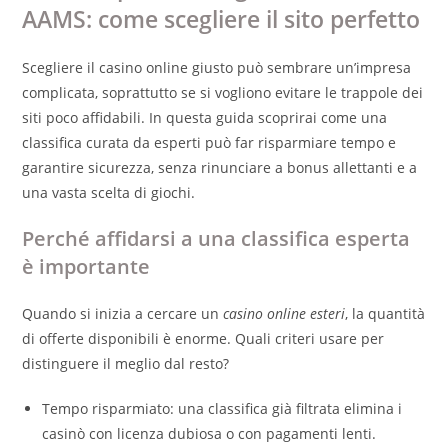
AAMS: come scegliere il sito perfetto
Scegliere il casino online giusto può sembrare un’impresa
complicata, soprattutto se si vogliono evitare le trappole dei
siti poco affidabili. In questa guida scoprirai come una
classifica curata da esperti può far risparmiare tempo e
garantire sicurezza, senza rinunciare a bonus allettanti e a
una vasta scelta di giochi.
Perché affidarsi a una classifica esperta
è importante
Quando si inizia a cercare un
casino online esteri
, la quantità
di offerte disponibili è enorme. Quali criteri usare per
distinguere il meglio dal resto?
Tempo risparmiato: una classifica già filtrata elimina i
casinò con licenza dubiosa o con pagamenti lenti.