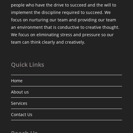
people who have the drive to succeed and the will to
implement the discipline required to succeed. We
focus on nurturing our team and providing our team
an environment that is conductive to creative thought.
We focus on eliminating stress and pressure so our
team can think clearly and creatively.
Quick Links
Home
About us
Services
Contact Us