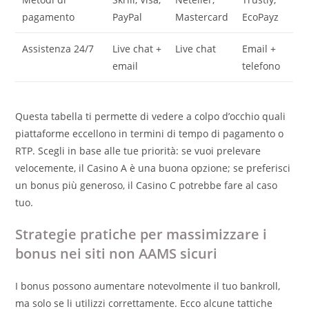
pagamento
PayPal
Mastercard
EcoPayz
Assistenza 24/7
Live chat +
Live chat
Email +
email
telefono
Questa tabella ti permette di vedere a colpo d’occhio quali
piattaforme eccellono in termini di tempo di pagamento o
RTP. Scegli in base alle tue priorità: se vuoi prelevare
velocemente, il Casino A è una buona opzione; se preferisci
un bonus più generoso, il Casino C potrebbe fare al caso
tuo.
Strategie pratiche per massimizzare i
bonus nei siti non AAMS sicuri
I bonus possono aumentare notevolmente il tuo bankroll,
ma solo se li utilizzi correttamente. Ecco alcune tattiche