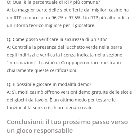
Q: Qual è la percentuale di RTP più comune?
A: La maggior parte delle slot offerte dai migliori casinò ha
un RTP compreso tra 96,2% e 97,5%. Un RTP più alto indica
un ritorno teorico migliore per il giocatore.
Q: Come posso verificare la sicurezza di un sito?
A: Controlla la presenza del lucchetto verde nella barra
degli indirizzi e verifica la licenza indicata nella sezione
“Informazioni”. I casinò di Gruppoperonirace mostrano
chiaramente queste certificazioni.
Q: È possibile giocare in modalità demo?
A: Sì, molti casinò offrono versioni demo gratuite delle slot e
dei giochi da tavolo. È un ottimo modo per testare le
funzionalità senza rischiare denaro reale.
Conclusioni: il tuo prossimo passo verso
un gioco responsabile