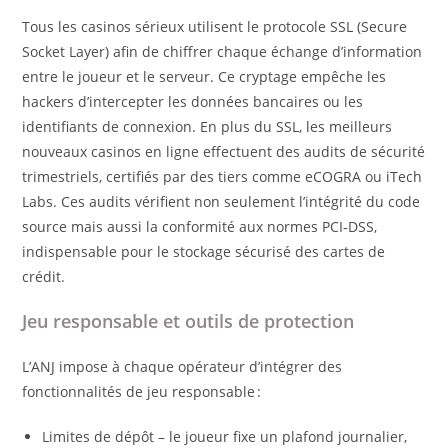
Tous les casinos sérieux utilisent le protocole SSL (Secure
Socket Layer) afin de chiffrer chaque échange d’information
entre le joueur et le serveur. Ce cryptage empêche les
hackers d’intercepter les données bancaires ou les
identifiants de connexion. En plus du SSL, les meilleurs
nouveaux casinos en ligne effectuent des audits de sécurité
trimestriels, certifiés par des tiers comme eCOGRA ou iTech
Labs. Ces audits vérifient non seulement l’intégrité du code
source mais aussi la conformité aux normes PCI‑DSS,
indispensable pour le stockage sécurisé des cartes de
crédit.
Jeu responsable et outils de protection
L’ANJ impose à chaque opérateur d’intégrer des
fonctionnalités de jeu responsable :
Limites de dépôt – le joueur fixe un plafond journalier,