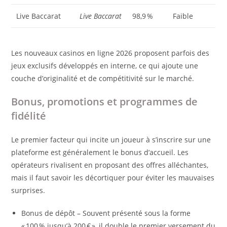
Live Baccarat
Live Baccarat
98,9 %
Faible
Les nouveaux casinos en ligne 2026 proposent parfois des
jeux exclusifs développés en interne, ce qui ajoute une
couche d’originalité et de compétitivité sur le marché.
Bonus, promotions et programmes de
fidélité
Le premier facteur qui incite un joueur à s’inscrire sur une
plateforme est généralement le bonus d’accueil. Les
opérateurs rivalisent en proposant des offres alléchantes,
mais il faut savoir les décortiquer pour éviter les mauvaises
surprises.
Bonus de dépôt – Souvent présenté sous la forme
« 100 % jusqu’à 200 € », il double le premier versement du