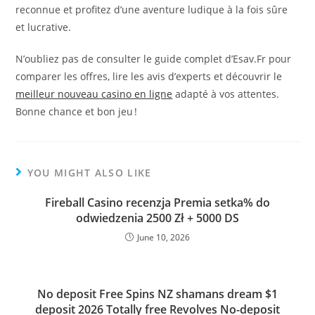
reconnue et profitez d’une aventure ludique à la fois sûre
et lucrative.
N’oubliez pas de consulter le guide complet d’Esav.Fr pour
comparer les offres, lire les avis d’experts et découvrir le
meilleur nouveau casino en ligne
adapté à vos attentes.
Bonne chance et bon jeu !
YOU MIGHT ALSO LIKE
Fireball Casino recenzja Premia setka% do
odwiedzenia 2500 Zł + 5000 DS
June 10, 2026
No deposit Free Spins NZ shamans dream $1
deposit 2026 Totally free Revolves No-deposit