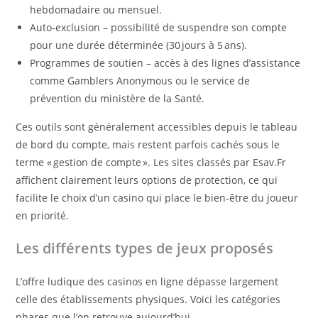
hebdomadaire ou mensuel.
Auto‑exclusion – possibilité de suspendre son compte
pour une durée déterminée (30 jours à 5 ans).
Programmes de soutien – accès à des lignes d’assistance
comme Gamblers Anonymous ou le service de
prévention du ministère de la Santé.
Ces outils sont généralement accessibles depuis le tableau
de bord du compte, mais restent parfois cachés sous le
terme « gestion de compte ». Les sites classés par Esav.Fr
affichent clairement leurs options de protection, ce qui
facilite le choix d’un casino qui place le bien‑être du joueur
en priorité.
Les différents types de jeux proposés
L’offre ludique des casinos en ligne dépasse largement
celle des établissements physiques. Voici les catégories
phares que l’on retrouve aujourd’hui.