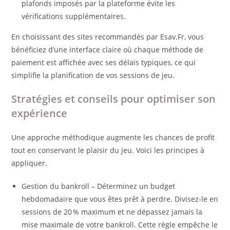
plafonds imposés par la plateforme évite les
vérifications supplémentaires.
En choisissant des sites recommandés par Esav.Fr, vous
bénéficiez d’une interface claire où chaque méthode de
paiement est affichée avec ses délais typiques, ce qui
simplifie la planification de vos sessions de jeu.
Stratégies et conseils pour optimiser son
expérience
Une approche méthodique augmente les chances de profit
tout en conservant le plaisir du jeu. Voici les principes à
appliquer.
Gestion du bankroll – Déterminez un budget
hebdomadaire que vous êtes prêt à perdre. Divisez-le en
sessions de 20 % maximum et ne dépassez jamais la
mise maximale de votre bankroll. Cette règle empêche le