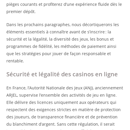
pièges courants et profiterez d’une expérience fluide dès le
premier dépôt.
Dans les prochains paragraphes, nous décortiquerons les
éléments essentiels à connaître avant de s’inscrire : la
sécurité et la légalité, la diversité des jeux, les bonus et
programmes de fidélité, les méthodes de paiement ainsi
que les stratégies pour jouer de façon responsable et
rentable.
Sécurité et légalité des casinos en ligne
En France, l’Autorité Nationale des Jeux (ANJ), anciennement
ARJEL, supervise l’ensemble des activités de jeu en ligne.
Elle délivre des licences uniquement aux opérateurs qui
respectent des exigences strictes en matière de protection
des joueurs, de transparence financière et de prévention
du blanchiment d’argent. Sans cette régulation, il serait