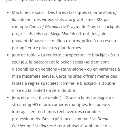
Machines à sous – Des titres classiques comme
Book of
Ra
côtoient des vidéos slots aux graphismes 3D, par
exemple
Gates of Olympus
de Pragmatic Play. Les jackpots
progressifs tels que
Mega Moolah
offrent des gains
pouvant dépasser le million d’euros, grâce à un réseau
partagé entre plusieurs plateformes.
Jeux de table – La roulette européenne, le blackjack à un
seul jeu, le baccarat et le poker Texas Hold’em sont
disponibles en versions « stand‑alone » ou en variantes à
mise maximale élevée. Certains sites offrent même des
tables à règles spéciales, comme le blackjack à double
mise ou la roulette à zéro double.
Jeux en direct (live dealer) – Grâce à la technologie de
streaming HD et aux caméras multiples, les joueurs
interagissent en temps réel avec des croupiers
professionnels. Des expériences comme
Live Dream
Catcher
ou
Live Baccarat
reproduisent l’ambiance des