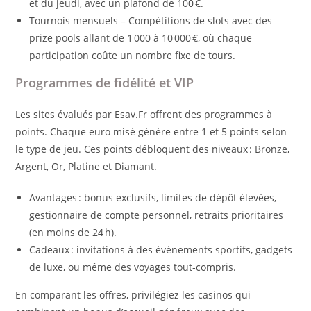
et du jeudi, avec un plafond de 100 €.
Tournois mensuels – Compétitions de slots avec des
prize pools allant de 1 000 à 10 000 €, où chaque
participation coûte un nombre fixe de tours.
Programmes de fidélité et VIP
Les sites évalués par Esav.Fr offrent des programmes à
points. Chaque euro misé génère entre 1 et 5 points selon
le type de jeu. Ces points débloquent des niveaux : Bronze,
Argent, Or, Platine et Diamant.
Avantages : bonus exclusifs, limites de dépôt élevées,
gestionnaire de compte personnel, retraits prioritaires
(en moins de 24 h).
Cadeaux : invitations à des événements sportifs, gadgets
de luxe, ou même des voyages tout‑compris.
En comparant les offres, privilégiez les casinos qui