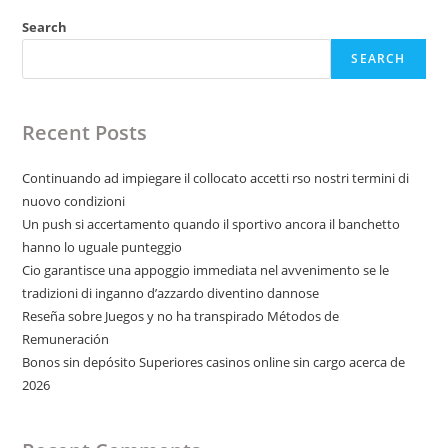
Avec
Face
Search
B
SEARCH
Recent Posts
Continuando ad impiegare il collocato accetti rso nostri termini di
nuovo condizioni
Un push si accertamento quando il sportivo ancora il banchetto
hanno lo uguale punteggio
Cio garantisce una appoggio immediata nel avvenimento se le
tradizioni di inganno d’azzardo diventino dannose
Reseña sobre Juegos y no ha transpirado Métodos de
Remuneración
Bonos sin depósito Superiores casinos online sin cargo acerca de
2026