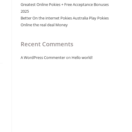
Greatest Online Pokies + Free Acceptance Bonuses
2025
Better On the internet Pokies Australia Play Pokies
Online the real deal Money
Recent Comments
A WordPress Commenter
on
Hello world!