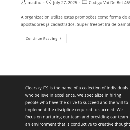
Wager
Post
Post
Post
madhu
July 27, 2025
Codigo Vai De Bet 46
author:
published:
category:
A organizacion utiliza estas promoções como forma de 
apostadores já cadastrados. Super freebet Irá de Gamb
Código
Continue Reading
Bônus
Vaidebet
️
Odds
Palpites
Código
Promocional
Bônus
Vaidebet
2025
Clearsky ITS is the name of a collection of individuals
who believe in excellence. We specialize in hiring
people who have the drive to succeed and the will to
implement the discipline required to succeed. We
focus on nurturing our team and providing our team
an environment that is conductive to creative thought