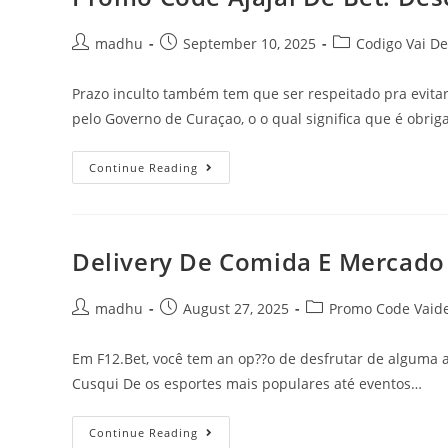
Post
Post
Post
madhu
September 10, 2025
Codigo Vai De
author:
published:
category:
Prazo inculto também tem que ser respeitado pra evita
pelo Governo de Curaçao, o o qual significa que é obri
Promo
Continue Reading
Code
Ajajai
De
Bet:
Descontos
Imperdíveis!
Delivery De Comida E Mercado
Post
Post
Post
madhu
August 27, 2025
Promo Code Vaid
author:
published:
category:
Em F12.Bet, você tem an op??o de desfrutar de alguma 
Cusqui De os esportes mais populares até eventos…
Delivery
Continue Reading
De