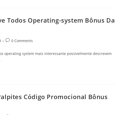
ve Todos Operating-system Bônus Da
Post
3
0 Comments
comments:
 dos operating system mais interessante possivelmente descrevem
…
Palpites Código Promocional Bônus