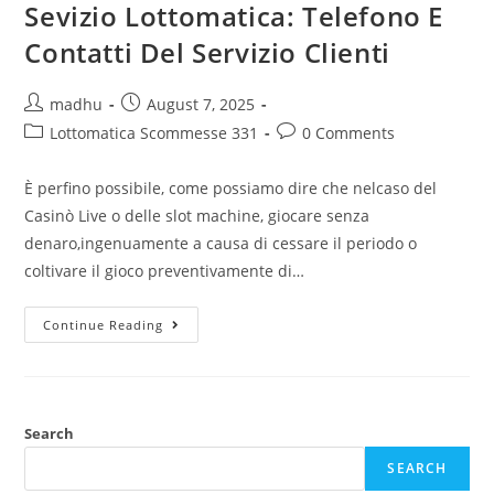
Lottomatica
Sevizio Lottomatica: Telefono E
In
Italia
Contatti Del Servizio Clienti
Post
Post
madhu
August 7, 2025
author:
published:
Post
Post
Lottomatica Scommesse 331
0 Comments
category:
comments:
È perfino possibile, come possiamo dire che nelcaso del
Casinò Live o delle slot machine, giocare senza
denaro,ingenuamente a causa di cessare il periodo o
coltivare il gioco preventivamente di…
Sevizio
Continue Reading
Lottomatica:
Telefono
E
Contatti
Del
Servizio
Clienti
Search
SEARCH