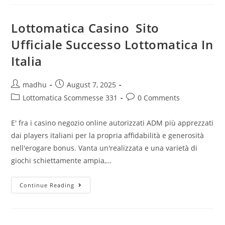
Le
Più
Popolari
Da
Lottomatica Casino ️ Sito
Puntare
Mediante
Ufficiale Successo Lottomatica In
Bonus
Italia
Post
Post
madhu
August 7, 2025
author:
published:
Post
Post
Lottomatica Scommesse 331
0 Comments
category:
comments:
E' fra i casino negozio online autorizzati ADM più apprezzati
dai players italiani per la propria affidabilità e generosità
nell'erogare bonus. Vanta un'realizzata e una varietà di
giochi schiettamente ampia,…
Lottomatica
Continue Reading
Casino
️
Sito
Ufficiale
Successo