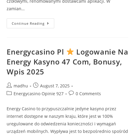
czołowymi, renomowanymi dostawcami aplikacji. W
zamian…
Energy
Continue Reading
Casino
Pl
ᐈ
Login
W
Energy
Energycasino Pl
Logowanie Na
Kasyno
Pięćdziesiąt
Energy Kasyno 47 Com, Bonusy,
Free
Spins
Wpis 2025
Bonusy
Post
Post
madhu
August 7, 2025
author:
published:
Post
Post
Energycasino Opinie 927
0 Comments
category:
comments:
Energy Casino to przypuszczalnie jedyne kasyno przez
internet dostępne w naszym kraju, które jest w 100%
uregulowane do odwiedzenia konieczności i wymagań
urządzeń mobilnych. Wypływa jest to bezpośrednio spośród