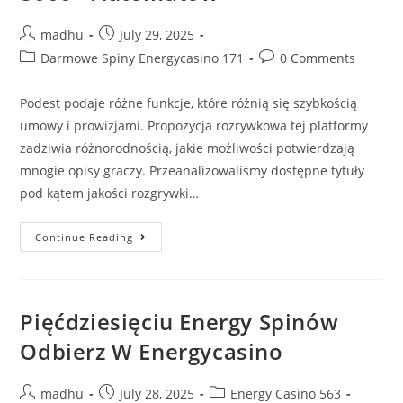
Post
Post
madhu
July 29, 2025
author:
published:
Post
Post
Darmowe Spiny Energycasino 171
0 Comments
category:
comments:
Podest podaje różne funkcje, które różnią się szybkością
umowy i prowizjami. Propozycja rozrywkowa tej platformy
zadziwia różnorodnością, jakie możliwości potwierdzają
mnogie opisy graczy. Przeanalizowaliśmy dostępne tytuły
pod kątem jakości rozgrywki…
Energy
Continue Reading
Casino
Kasyno
Internetowego
Wraz
Z
Bonusami
Pięćdziesięciu Energy Spinów
8000+
Automatów
Odbierz W Energycasino
Post
Post
Post
madhu
July 28, 2025
Energy Casino 563