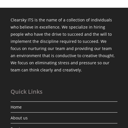
Clearsky ITS is the name of a collection of individuals
who believe in excellence. We specialize in hiring
people who have the drive to succeed and the will to
implement the discipline required to succeed. We
focus on nurturing our team and providing our team
an environment that is conductive to creative thought.
We focus on eliminating stress and pressure so our
team can think clearly and creatively.
Quick Links
Home
About us