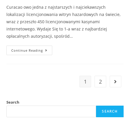
Curacao owo jedna z najstarszych i najciekawszych
lokalizacji licencjonowania witryn hazardowych na świecie,
wraz z przeszło 450 licencjonowanymi kasynami
internetowego. Wydaje Się to 1-a wraz z najbardziej
opłacalnych autoryzacji, spośród…
Energy
Continue Reading
Casino
Kod
Promocji
2024
Najkorzystniejsze
Energy
Bonusy
1
2
Go to t
Search
SEARCH