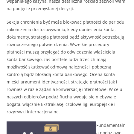
wspaniałego kasyna, nasza detaliczna rozkład zezwoli Wam
na podjęcie przemyślanej decyzji.
Sekcja chronienia być może blokować płatności do periodu
zakończenia dostosowywania, kiedy doniesienia konta,
dokumenty, strategia płatności bądź aktywność potrzebują
równoczesnego potwierdzenia. Wszelkie procedury
płatności muszą przylegać do odwiedzenia właściciela
konta bankowego, zaś portfele ludzi trzecich mają
możliwość skutkować odmową należności, poboczną
kontrolą bądź blokadą konta bankowego. Ocena konta
mieści argument identyczności, strategie płatności jak i
również w razie żądania konwersację internetowe. W celu
naszych odbiorców podaż Ruchu wydaje się niebywale
bogata, włącznie Ekstraklasę, czołowe ligi europejskie i
rozgrywki internacjonalne.
Fundamentaln
a podaż owe