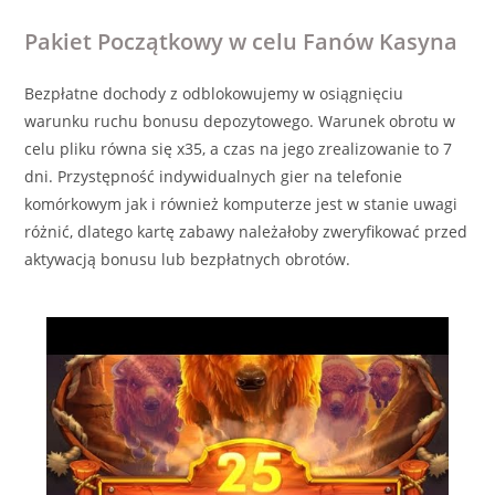
Pakiet Początkowy w celu Fanów Kasyna
Bezpłatne dochody z odblokowujemy w osiągnięciu
warunku ruchu bonusu depozytowego. Warunek obrotu w
celu pliku równa się x35, a czas na jego zrealizowanie to 7
dni. Przystępność indywidualnych gier na telefonie
komórkowym jak i również komputerze jest w stanie uwagi
różnić, dlatego kartę zabawy należałoby zweryfikować przed
aktywacją bonusu lub bezpłatnych obrotów.