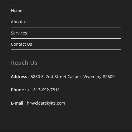
Home
About us
Services
Contact Us
Reach Us
Address :
5830 E, 2nd Street Casper, Wyoming 82609
Phone
: +1 813-692-7811
E-mail :
hr@clearskyits.com