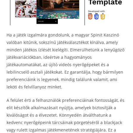
Ha a játék izgalmára gondolunk, a magyar Spinit Kaszinó
valóban kitűnik, sokszínű játékválasztékot kínálva, amely
minden játékos ízlését kielégíti. Elmerülhetünk a lenyűgöző
játékvariációkban, ideértve a hagyományos
játékautomatákat, az újító videós nyerőgépeket és a
lebilincselő asztali játékokat. Ez garantálja, hogy bármilyen
preferenciáink is legyenek, mindig találunk valamit, ami
leköti és felvillanyoz minket.
A felület érti a felhasználók preferenciáinak fontosságát, és
elit készítők alkalmazásait nyújtja, amelyek biztosítják a
kiválóságot és a élvezetet. Könnyedén átválthatunk a
kedvenc nyerőgépeink tárcsáinak pörgetéséről a blackjack
vagy rulett izgalmas játékmenetének stratégiájára. Ez a