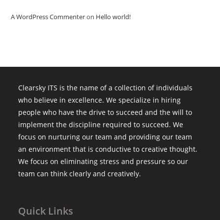
A WordPress Commenter
on
Hello world!
Clearsky ITS is the name of a collection of individuals
who believe in excellence. We specialize in hiring
people who have the drive to succeed and the will to
implement the discipline required to succeed. We
focus on nurturing our team and providing our team
an environment that is conductive to creative thought.
We focus on eliminating stress and pressure so our
team can think clearly and creatively.
Quick Links