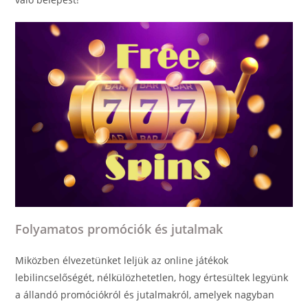
Folyamatos promóciók és jutalmak
Miközben élvezetünket leljük az online játékok
lebilincselőségét, nélkülözhetetlen, hogy értesültek legyünk
a állandó promóciókról és jutalmakról, amelyek nagyban