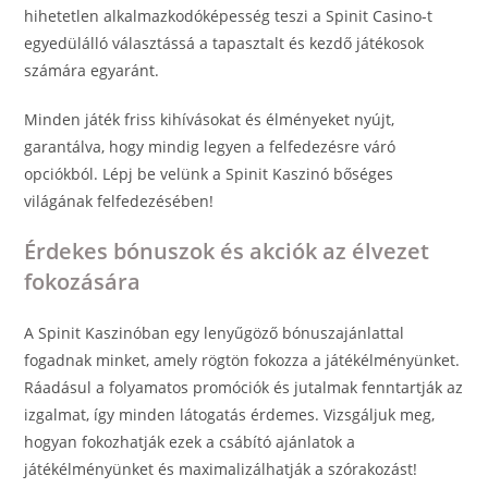
hihetetlen alkalmazkodóképesség teszi a Spinit Casino-t
egyedülálló választássá a tapasztalt és kezdő játékosok
számára egyaránt.
Minden játék friss kihívásokat és élményeket nyújt,
garantálva, hogy mindig legyen a felfedezésre váró
opciókból. Lépj be velünk a Spinit Kaszinó bőséges
világának felfedezésében!
Érdekes bónuszok és akciók az élvezet
fokozására
A Spinit Kaszinóban egy lenyűgöző bónuszajánlattal
fogadnak minket, amely rögtön fokozza a játékélményünket.
Ráadásul a folyamatos promóciók és jutalmak fenntartják az
izgalmat, így minden látogatás érdemes. Vizsgáljuk meg,
hogyan fokozhatják ezek a csábító ajánlatok a
játékélményünket és maximalizálhatják a szórakozást!