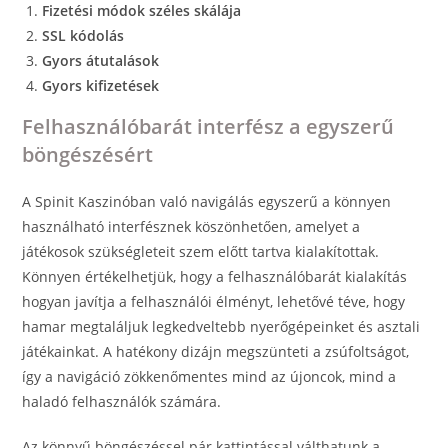
Fizetési módok széles skálája
SSL kódolás
Gyors átutalások
Gyors kifizetések
Felhasználóbarát interfész a egyszerű
böngészésért
A Spinit Kaszinóban való navigálás egyszerű a könnyen
használható interfésznek köszönhetően, amelyet a
játékosok szükségleteit szem előtt tartva kialakítottak.
Könnyen értékelhetjük, hogy a felhasználóbarát kialakítás
hogyan javítja a felhasználói élményt, lehetővé téve, hogy
hamar megtaláljuk legkedveltebb nyerőgépeinket és asztali
játékainkat. A hatékony dizájn megszünteti a zsúfoltságot,
így a navigáció zökkenőmentes mind az újoncok, mind a
haladó felhasználók számára.
Az könnyű böngészéssel pár kattintással válthatunk a