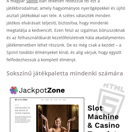
A magyar
Spinit
-ban lelkesen fedezzük fel ezt a
játékbirodalmat, amely hagyományos nyerőgépekkel és újító
asztali játékokkal van tele. A széles választék minden
játékos elvárásait teljesíti, biztosítva, hogy mindenki
megtalálja a kedvencét. Ezen felül az izgalmas bónuszoknak
és az felhasználóbarát kezelőfelületnek hála akadálymentes
játékmenetben lehet részünk. De ez még csak a kezdet – a
Spinit további élményeket kínál, és alig várjuk, hogy együtt
felfedezhessük a komplett élményt.
Sokszínű játékpaletta mindenki számára