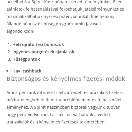
növelhetik a Spinit Kaszinóban szerzett élményünket. Ezen
ajánlatok felhasználásával fokozhatjuk játékélményünket és
maximalizálhatjuk nyerési potenciálunkat. Íme néhány
állandó bónusz és hűségprogram, amin javasolt
elgondolkodni:
Heti újratöltési bónuszok
Ingyenes pörgetések ajánlatok
Hűségpontok
Havi cashback
Biztonságos és kényelmes fizetési módok
Ami a pénzünk intézését illeti, a védett és praktikus fizetési
módok elengedhetetlenek a problémamentes felhasználói
élményhez. A Spinit Kaszinóban biztosak vagyunk, tudván,
hogy pénz védve van. Lássuk, mit várhatunk a védett
tranzakciók és a kényelmes fizetések tekintetében: