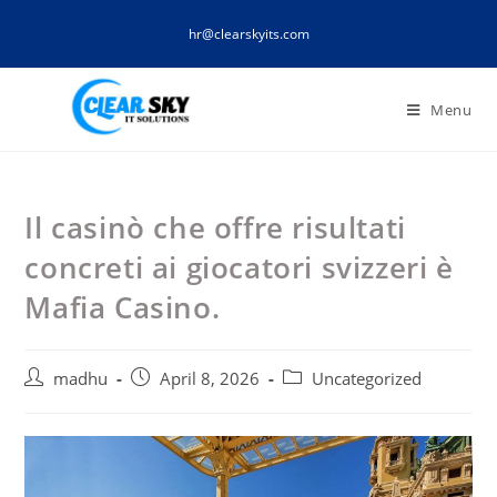
Skip
hr@clearskyits.com
to
content
Menu
Il casinò che offre risultati
concreti ai giocatori svizzeri è
Mafia Casino.
Post
Post
Post
madhu
April 8, 2026
Uncategorized
author:
published:
category: