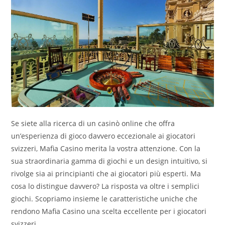
Se siete alla ricerca di un casinò online che offra
un’esperienza di gioco davvero eccezionale ai giocatori
svizzeri, Mafia Casino merita la vostra attenzione. Con la
sua straordinaria gamma di giochi e un design intuitivo, si
rivolge sia ai principianti che ai giocatori più esperti. Ma
cosa lo distingue davvero? La risposta va oltre i semplici
giochi. Scopriamo insieme le caratteristiche uniche che
rendono Mafia Casino una scelta eccellente per i giocatori
svizzeri.