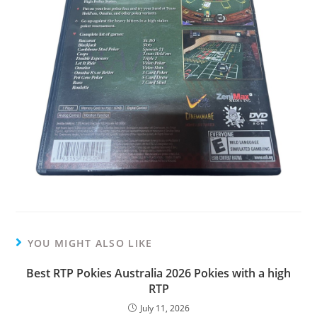
YOU MIGHT ALSO LIKE
Best RTP Pokies Australia 2026 Pokies with a high
RTP
July 11, 2026