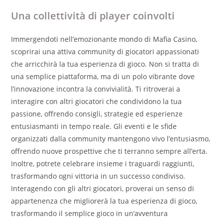
Una collettività di player coinvolti
Immergendoti nell’emozionante mondo di Mafia Casino,
scoprirai una attiva community di giocatori appassionati
che arricchirà la tua esperienza di gioco. Non si tratta di
una semplice piattaforma, ma di un polo vibrante dove
l’innovazione incontra la convivialità. Ti ritroverai a
interagire con altri giocatori che condividono la tua
passione, offrendo consigli, strategie ed esperienze
entusiasmanti in tempo reale. Gli eventi e le sfide
organizzati dalla community mantengono vivo l’entusiasmo,
offrendo nuove prospettive che ti terranno sempre all’erta.
Inoltre, potrete celebrare insieme i traguardi raggiunti,
trasformando ogni vittoria in un successo condiviso.
Interagendo con gli altri giocatori, proverai un senso di
appartenenza che migliorerà la tua esperienza di gioco,
trasformando il semplice gioco in un’avventura