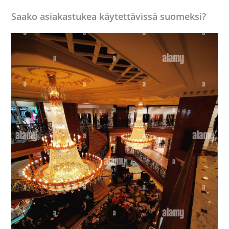
Saako asiakastukea käytettävissä suomeksi?