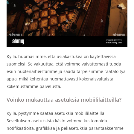
Kyllä, huomasimme, että asiakastukea on käytettävissä
suomeksi. Se vakuuttaa, että voimme vaivattomasti tuoda
esiin huolenaiheistamme ja saada tarpeisiimme räätälöityä
apua, mikä kohentaa huomattavasti kokonaisvaltaista
kokemustamme palvelusta.
Voinko mukauttaa asetuksia mobiililaitteilla?
Kyllä, pystymme säätää asetuksia mobiililaitteilla.
Sovelluksen asetuksista käsin voimme kustomoida
notifikaatioita, grafiikkaa ja peliasetuksia parantaaksemme