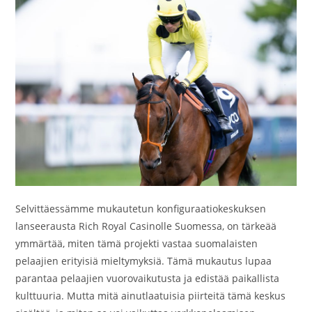
Selvittäessämme mukautetun konfiguraatiokeskuksen
lanseerausta Rich Royal Casinolle Suomessa, on tärkeää
ymmärtää, miten tämä projekti vastaa suomalaisten
pelaajien erityisiä mieltymyksiä. Tämä mukautus lupaa
parantaa pelaajien vuorovaikutusta ja edistää paikallista
kulttuuria. Mutta mitä ainutlaatuisia piirteitä tämä keskus