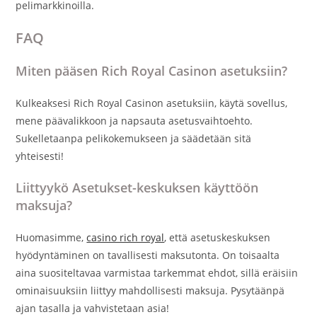
pelimarkkinoilla.
FAQ
Miten pääsen Rich Royal Casinon asetuksiin?
Kulkeaksesi Rich Royal Casinon asetuksiin, käytä sovellus,
mene päävalikkoon ja napsauta asetusvaihtoehto.
Sukelletaanpa pelikokemukseen ja säädetään sitä
yhteisesti!
Liittyykö Asetukset-keskuksen käyttöön
maksuja?
Huomasimme,
casino rich royal
, että asetuskeskuksen
hyödyntäminen on tavallisesti maksutonta. On toisaalta
aina suositeltavaa varmistaa tarkemmat ehdot, sillä eräisiin
ominaisuuksiin liittyy mahdollisesti maksuja. Pysytäänpä
ajan tasalla ja vahvistetaan asia!