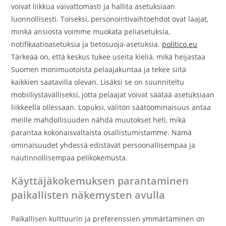
voivat liikkua vaivattomasti ja hallita asetuksiaan
luonnollisesti. Toiseksi, personointivaihtoehdot ovat laajat,
minkä ansiosta voimme muokata peliasetuksia,
notifikaatioasetuksia ja tietosuoja-asetuksia.
politico.eu
Tärkeää on, että keskus tukee useita kieliä, mikä heijastaa
Suomen monimuotoista pelaajakuntaa ja tekee siitä
kaikkien saatavilla olevan. Lisäksi se on suunniteltu
mobiiliystävälliseksi, jotta pelaajat voivat säätää asetuksiaan
liikkeellä ollessaan. Lopuksi, välitön säätöominaisuus antaa
meille mahdollisuuden nähdä muutokset heti, mikä
parantaa kokonaisvaltaista osallistumistamme. Nämä
ominaisuudet yhdessä edistävät persoonallisempaa ja
nautinnollisempaa pelikokemusta.
Käyttäjäkokemuksen parantaminen
paikallisten näkemysten avulla
Paikallisen kulttuurin ja preferenssien ymmärtäminen on