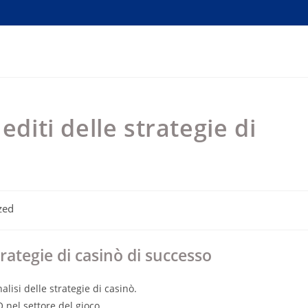
editi delle strategie di
zed
trategie di casinò di successo
lisi delle strategie di casinò.
O nel settore del gioco.