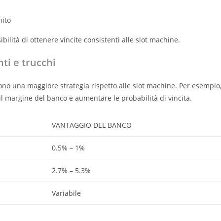
nito
bilità di ottenere vincite consistenti alle slot machine.
ti e trucchi
iedono una maggiore strategia rispetto alle slot machine. Per esempio
 il margine del banco e aumentare le probabilità di vincita.
VANTAGGIO DEL BANCO
0.5% – 1%
2.7% – 5.3%
Variabile