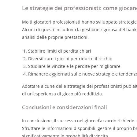
Le strategie dei professionisti: come giocano
Molti giocatori professionisti hanno sviluppato strategi
Alcuni di questi includono la gestione rigorosa del bankr
analisi delle proprie prestazioni.
Stabilire limiti di perdita chiari
Diversificare i giochi per ridurre il rischio
Studiare le vincite e le perdite per migliorare
Rimanere aggiornati sulle nuove strategie e tendenz
Adottare alcune delle strategie dei professionisti può ai
di un’esperienza di gioco più redditizia.
Conclusioni e considerazioni finali
In conclusione, il successo nel gioco d’azzardo richiede
Sfruttare le informazioni disponibili, gestire il proprio 
significativamente le probabilità di vincita.