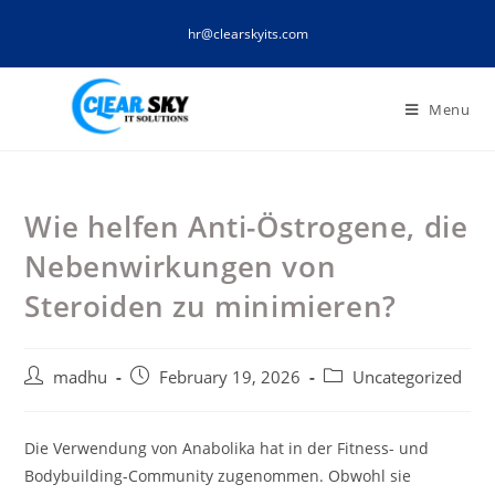
Skip
hr@clearskyits.com
to
content
Menu
Wie helfen Anti-Östrogene, die
Nebenwirkungen von
Steroiden zu minimieren?
Post
Post
Post
madhu
February 19, 2026
Uncategorized
author:
published:
category:
Die Verwendung von Anabolika hat in der Fitness- und
Bodybuilding-Community zugenommen. Obwohl sie