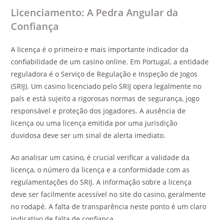
Licenciamento: A Pedra Angular da
Confiança
A licença é o primeiro e mais importante indicador da
confiabilidade de um casino online. Em Portugal, a entidade
reguladora é o Serviço de Regulação e Inspeção de Jogos
(SRIJ). Um casino licenciado pelo SRIJ opera legalmente no
país e está sujeito a rigorosas normas de segurança, jogo
responsável e proteção dos jogadores. A ausência de
licença ou uma licença emitida por uma jurisdição
duvidosa deve ser um sinal de alerta imediato.
Ao analisar um casino, é crucial verificar a validade da
licença, o número da licença e a conformidade com as
regulamentações do SRIJ. A informação sobre a licença
deve ser facilmente acessível no site do casino, geralmente
no rodapé. A falta de transparência neste ponto é um claro
indicativo de falta de confiança.