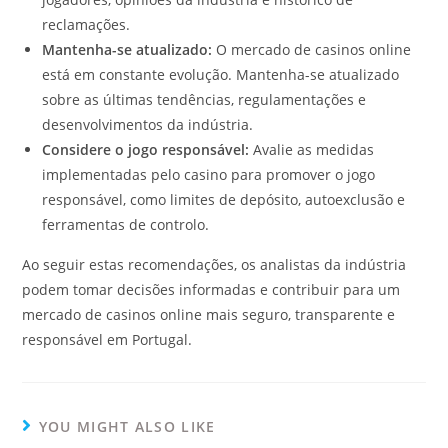
reclamações.
Mantenha-se atualizado:
O mercado de casinos online
está em constante evolução. Mantenha-se atualizado
sobre as últimas tendências, regulamentações e
desenvolvimentos da indústria.
Considere o jogo responsável:
Avalie as medidas
implementadas pelo casino para promover o jogo
responsável, como limites de depósito, autoexclusão e
ferramentas de controlo.
Ao seguir estas recomendações, os analistas da indústria
podem tomar decisões informadas e contribuir para um
mercado de casinos online mais seguro, transparente e
responsável em Portugal.
YOU MIGHT ALSO LIKE