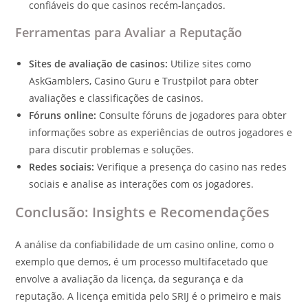
confiáveis do que casinos recém-lançados.
Ferramentas para Avaliar a Reputação
Sites de avaliação de casinos:
Utilize sites como
AskGamblers, Casino Guru e Trustpilot para obter
avaliações e classificações de casinos.
Fóruns online:
Consulte fóruns de jogadores para obter
informações sobre as experiências de outros jogadores e
para discutir problemas e soluções.
Redes sociais:
Verifique a presença do casino nas redes
sociais e analise as interações com os jogadores.
Conclusão: Insights e Recomendações
A análise da confiabilidade de um casino online, como o
exemplo que demos, é um processo multifacetado que
envolve a avaliação da licença, da segurança e da
reputação. A licença emitida pelo SRIJ é o primeiro e mais