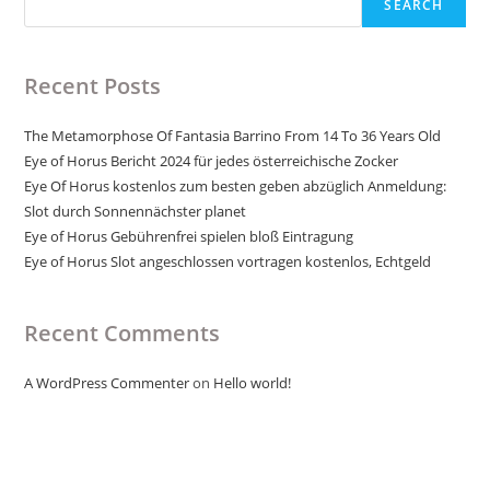
SEARCH
Recent Posts
The Metamorphose Of Fantasia Barrino From 14 To 36 Years Old
Eye of Horus Bericht 2024 für jedes österreichische Zocker
Eye Of Horus kostenlos zum besten geben abzüglich Anmeldung:
Slot durch Sonnennächster planet
Eye of Horus Gebührenfrei spielen bloß Eintragung
Eye of Horus Slot angeschlossen vortragen kostenlos, Echtgeld
Recent Comments
A WordPress Commenter
on
Hello world!