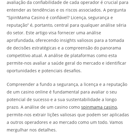
avaliação da confiabilidade de cada operador é crucial para
entender as tendências e os riscos associados. A pergunta
“SpinMama Casino é confiável? Licença, segurança e
reputação” é, portanto, central para qualquer análise séria
do setor. Este artigo visa fornecer uma análise
aprofundada, oferecendo insights valiosos para a tomada
de decisões estratégicas e a compreensão do panorama
competitivo atual. A análise de plataformas como esta
permite-nos avaliar a saúde geral do mercado e identificar
oportunidades e potenciais desafios.
Compreender a fundo a segurança, a licença e a reputação
de um casino online é fundamental para avaliar o seu
potencial de sucesso e a sua sustentabilidade a longo
prazo. A análise de um casino como
spinmama casino
,
permite-nos extrair lições valiosas que podem ser aplicadas
a outros operadores e ao mercado como um todo. Vamos
mergulhar nos detalhes.