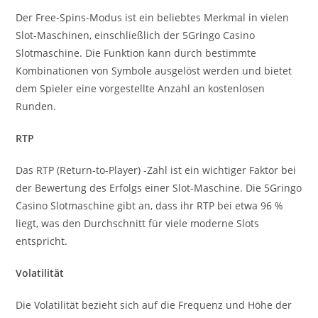
Der Free-Spins-Modus ist ein beliebtes Merkmal in vielen
Slot-Maschinen, einschließlich der 5Gringo Casino
Slotmaschine. Die Funktion kann durch bestimmte
Kombinationen von Symbole ausgelöst werden und bietet
dem Spieler eine vorgestellte Anzahl an kostenlosen
Runden.
RTP
Das RTP (Return-to-Player) -Zahl ist ein wichtiger Faktor bei
der Bewertung des Erfolgs einer Slot-Maschine. Die 5Gringo
Casino Slotmaschine gibt an, dass ihr RTP bei etwa 96 %
liegt, was den Durchschnitt für viele moderne Slots
entspricht.
Volatilität
Die Volatilität bezieht sich auf die Frequenz und Höhe der