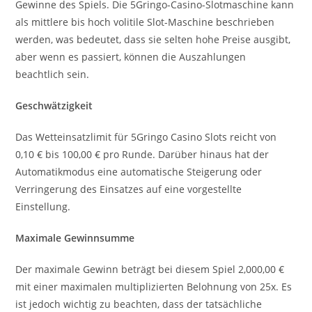
Gewinne des Spiels. Die 5Gringo-Casino-Slotmaschine kann
als mittlere bis hoch volitile Slot-Maschine beschrieben
werden, was bedeutet, dass sie selten hohe Preise ausgibt,
aber wenn es passiert, können die Auszahlungen
beachtlich sein.
Geschwätzigkeit
Das Wetteinsatzlimit für 5Gringo Casino Slots reicht von
0,10 € bis 100,00 € pro Runde. Darüber hinaus hat der
Automatikmodus eine automatische Steigerung oder
Verringerung des Einsatzes auf eine vorgestellte
Einstellung.
Maximale Gewinnsumme
Der maximale Gewinn beträgt bei diesem Spiel 2,000,00 €
mit einer maximalen multiplizierten Belohnung von 25x. Es
ist jedoch wichtig zu beachten, dass der tatsächliche