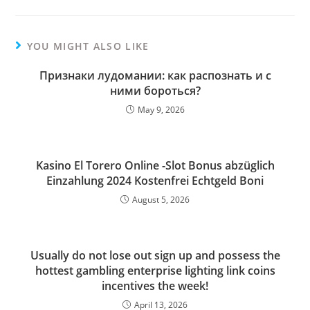
YOU MIGHT ALSO LIKE
Признаки лудомании: как распознать и с
ними бороться?
May 9, 2026
Kasino El Torero Online -Slot Bonus abzüglich
Einzahlung 2024 Kostenfrei Echtgeld Boni
August 5, 2026
Usually do not lose out sign up and possess the
hottest gambling enterprise lighting link coins
incentives the week!
April 13, 2026