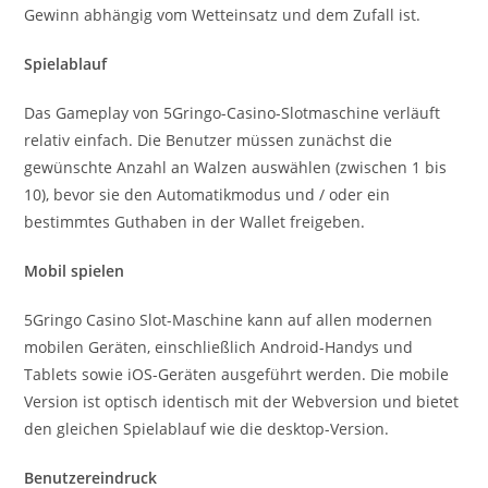
Gewinn abhängig vom Wetteinsatz und dem Zufall ist.
Spielablauf
Das Gameplay von 5Gringo-Casino-Slotmaschine verläuft
relativ einfach. Die Benutzer müssen zunächst die
gewünschte Anzahl an Walzen auswählen (zwischen 1 bis
10), bevor sie den Automatikmodus und / oder ein
bestimmtes Guthaben in der Wallet freigeben.
Mobil spielen
5Gringo Casino Slot-Maschine kann auf allen modernen
mobilen Geräten, einschließlich Android-Handys und
Tablets sowie iOS-Geräten ausgeführt werden. Die mobile
Version ist optisch identisch mit der Webversion und bietet
den gleichen Spielablauf wie die desktop-Version.
Benutzereindruck