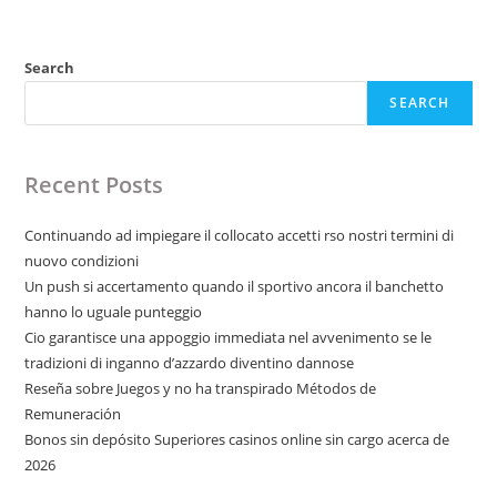
Search
SEARCH
Recent Posts
Continuando ad impiegare il collocato accetti rso nostri termini di
nuovo condizioni
Un push si accertamento quando il sportivo ancora il banchetto
hanno lo uguale punteggio
Cio garantisce una appoggio immediata nel avvenimento se le
tradizioni di inganno d’azzardo diventino dannose
Reseña sobre Juegos y no ha transpirado Métodos de
Remuneración
Bonos sin depósito Superiores casinos online sin cargo acerca de
2026