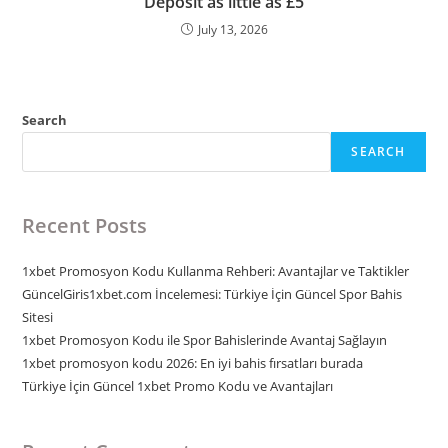
Deposit as little as £5
July 13, 2026
Search
SEARCH
Recent Posts
1xbet Promosyon Kodu Kullanma Rehberi: Avantajlar ve Taktikler
GüncelGiris1xbet.com İncelemesi: Türkiye İçin Güncel Spor Bahis
Sitesi
1xbet Promosyon Kodu ile Spor Bahislerinde Avantaj Sağlayın
1xbet promosyon kodu 2026: En iyi bahis fırsatları burada
Türkiye İçin Güncel 1xbet Promo Kodu ve Avantajları