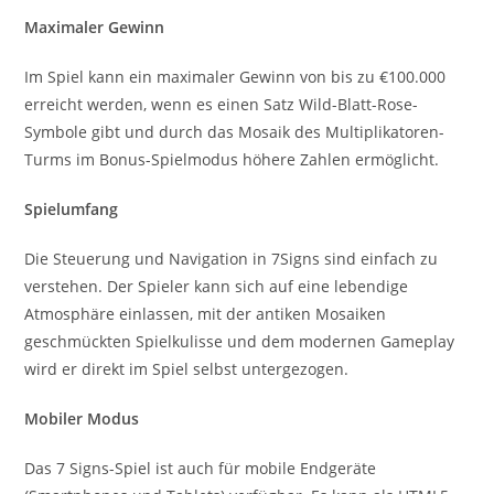
Maximaler Gewinn
Im Spiel kann ein maximaler Gewinn von bis zu €100.000
erreicht werden, wenn es einen Satz Wild-Blatt-Rose-
Symbole gibt und durch das Mosaik des Multiplikatoren-
Turms im Bonus-Spielmodus höhere Zahlen ermöglicht.
Spielumfang
Die Steuerung und Navigation in 7Signs sind einfach zu
verstehen. Der Spieler kann sich auf eine lebendige
Atmosphäre einlassen, mit der antiken Mosaiken
geschmückten Spielkulisse und dem modernen Gameplay
wird er direkt im Spiel selbst untergezogen.
Mobiler Modus
Das 7 Signs-Spiel ist auch für mobile Endgeräte