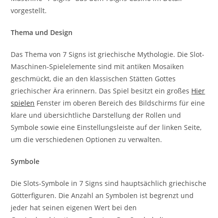
vorgestellt.
Thema und Design
Das Thema von 7 Signs ist griechische Mythologie. Die Slot-
Maschinen-Spielelemente sind mit antiken Mosaiken
geschmückt, die an den klassischen Stätten Gottes
griechischer Ära erinnern. Das Spiel besitzt ein großes
Hier
spielen
Fenster im oberen Bereich des Bildschirms für eine
klare und übersichtliche Darstellung der Rollen und
Symbole sowie eine Einstellungsleiste auf der linken Seite,
um die verschiedenen Optionen zu verwalten.
Symbole
Die Slots-Symbole in 7 Signs sind hauptsächlich griechische
Götterfiguren. Die Anzahl an Symbolen ist begrenzt und
jeder hat seinen eigenen Wert bei den