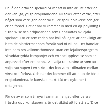
Hallå där, erfarna spelare! Vi vet att ni inte är ute efter de
där vanliga, ytliga erbjudandena. Ni söker efter värde, efter
något som verkligen adderar till er spelupplevelse och ger
er en fördel. Det är här vi kommer in med en djupdykning i
“Dice Wise och erbjudanden som uppskattas av lojala
spelare”. För er som redan har koll på läget, är det viktigt att
hitta de plattformar som förstår vad ni vill ha. Det handlar
inte bara om välkomstbonusar, utan om lojalitetsprogram,
skräddarsydda kampanjer och en spelupplevelse som är
anpassad efter era behov. Att välja rätt casino är som att
välja rätt vapen i en strid – det kan vara skillnaden mellan
vinst och förlust. Och när det kommer till att hitta de bästa
erbjudandena, är kunskap makt. Låt oss dyka ner i
detaljerna.
För de av er som är nya i sammanhanget, eller bara vill
fräscha upp kunskaperna, är det viktigt att förstå att “Dice