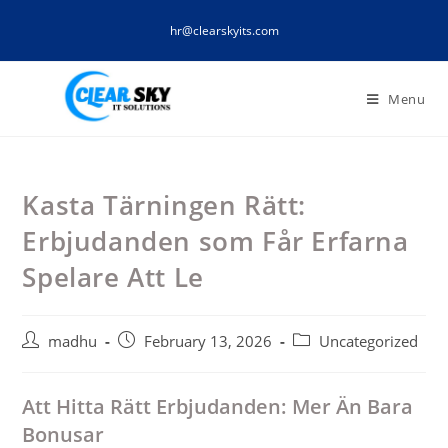
Skip
hr@clearskyits.com
to
content
Menu
Kasta Tärningen Rätt:
Erbjudanden som Får Erfarna
Spelare Att Le
Post
Post
Post
madhu
February 13, 2026
Uncategorized
author:
published:
category:
Att Hitta Rätt Erbjudanden: Mer Än Bara
Bonusar