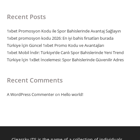
Recent Posts
1xbet Promosyon Kodu ile Spor Bahislerinde Avantaj Sağlayın
1xbet promosyon kodu 2026: En iyi bahis fırsatları burada
Türkiye İçin Güncel 1xbet Promo Kodu ve Avantajları
1xbet Mobil İndir: Türkiye’de Canlı Spor Bahislerinde Yeni Trend
Türkiye İçin 1xBet İncelemesi: Spor Bahislerinde Güvenilir Adres
Recent Comments
A WordPress Commenter
on
Hello world!
Clearsky ITS is the name of a collection of individuals