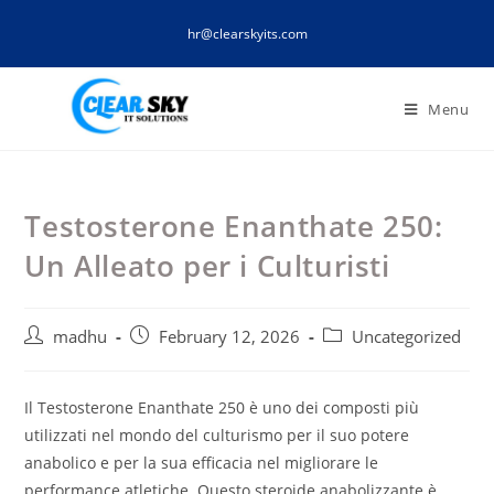
Skip
hr@clearskyits.com
to
content
Menu
Testosterone Enanthate 250:
Un Alleato per i Culturisti
Post
Post
Post
madhu
February 12, 2026
Uncategorized
author:
published:
category:
Il Testosterone Enanthate 250 è uno dei composti più
utilizzati nel mondo del culturismo per il suo potere
anabolico e per la sua efficacia nel migliorare le
performance atletiche. Questo steroide anabolizzante è