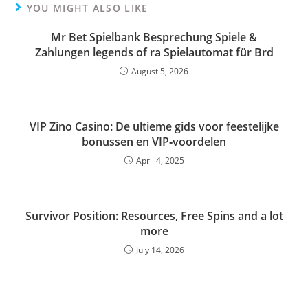
YOU MIGHT ALSO LIKE
Mr Bet Spielbank Besprechung Spiele &
Zahlungen legends of ra Spielautomat für Brd
August 5, 2026
VIP Zino Casino: De ultieme gids voor feestelijke
bonussen en VIP‑voordelen
April 4, 2025
Survivor Position: Resources, Free Spins and a lot
more
July 14, 2026