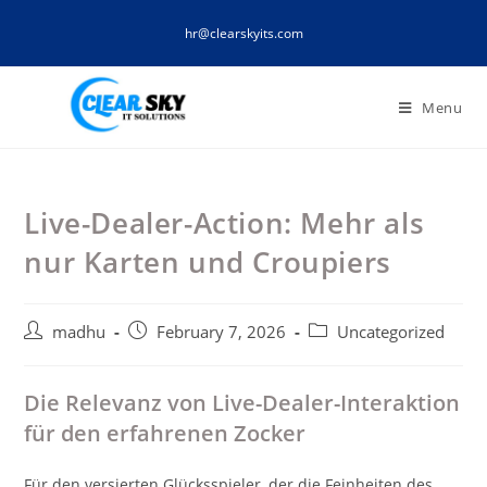
Skip
hr@clearskyits.com
to
content
Menu
Live-Dealer-Action: Mehr als
nur Karten und Croupiers
Post
Post
Post
madhu
February 7, 2026
Uncategorized
author:
published:
category:
Die Relevanz von Live-Dealer-Interaktion
für den erfahrenen Zocker
Für den versierten Glücksspieler, der die Feinheiten des