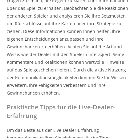
Fragen zu stellen, die Regeln zu klären oder Informationen
über das Spiel zu erhalten. Beobachten Sie die Reaktionen
der anderen Spieler und analysieren Sie ihre Setzmuster,
um Rückschlüsse auf ihre Karten oder ihre Strategie zu
ziehen. Diese Informationen können Ihnen helfen, Ihre
eigenen Entscheidungen anzupassen und Ihre
Gewinnchancen zu erhöhen. Achten Sie auf die Art und
Weise, wie der Dealer mit den Spielern interagiert. Seine
Kommentare und Reaktionen können wertvolle Hinweise
auf das Spielgeschehen liefern. Durch die aktive Nutzung
der Kommunikationsmöglichkeiten können Sie Ihr Wissen
erweitern, Ihre Fähigkeiten verbessern und Ihre
Gewinnchancen erhöhen.
Praktische Tipps für die Live-Dealer-
Erfahrung
Um das Beste aus der Live-Dealer-Erfahrung
herauszuholen, sollten Sie einige praktische Tipps