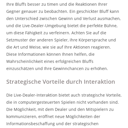
Ihre Bluffs besser zu timen und die Reaktionen Ihrer
Gegner genauer zu beobachten. Ein geschickter Bluff kann
den Unterschied zwischen Gewinn und Verlust ausmachen,
und die Live-Dealer-Umgebung bietet die perfekte Bühne,
um diese Fähigkeit zu verfeinern. Achten Sie auf die
Setzmuster der anderen Spieler, ihre Körpersprache und
die Art und Weise, wie sie auf Ihre Aktionen reagieren.
Diese Informationen können Ihnen helfen, die
Wahrscheinlichkeit eines erfolgreichen Bluffs
einzuschätzen und Ihre Gewinnchancen zu erhöhen.
Strategische Vorteile durch Interaktion
Die Live-Dealer-Interaktion bietet auch strategische Vorteile,
die in computergesteuerten Spielen nicht vorhanden sind.
Die Möglichkeit, mit dem Dealer und den Mitspielern zu
kommunizieren, eröffnet neue Möglichkeiten der
Informationsbeschaffung und der strategischen