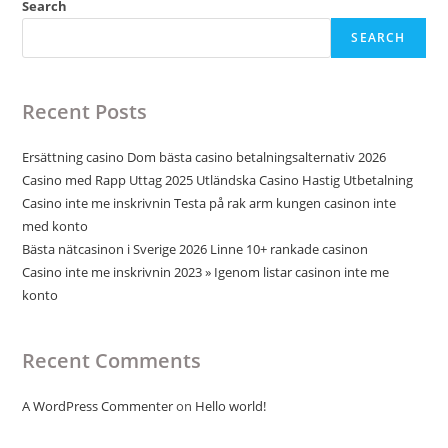
Search
SEARCH
Recent Posts
Ersättning casino Dom bästa casino betalningsalternativ 2026
Casino med Rapp Uttag 2025 Utländska Casino Hastig Utbetalning
Casino inte me inskrivnin Testa på rak arm kungen casinon inte
med konto
Bästa nätcasinon i Sverige 2026 Linne 10+ rankade casinon
Casino inte me inskrivnin 2023 » Igenom listar casinon inte me
konto
Recent Comments
A WordPress Commenter
on
Hello world!