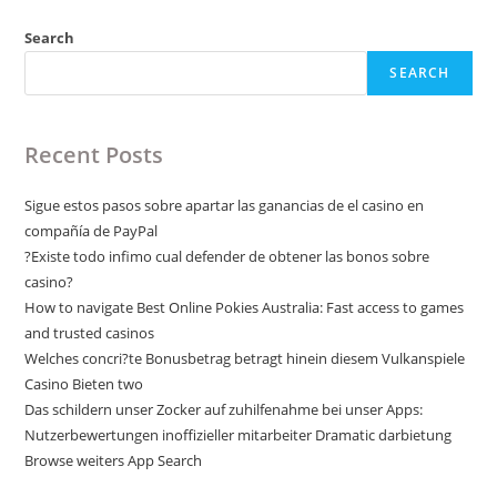
Search
SEARCH
Recent Posts
Sigue estos pasos sobre apartar las ganancias de el casino en
compañía de PayPal
?Existe todo infimo cual defender de obtener las bonos sobre
casino?
How to navigate Best Online Pokies Australia: Fast access to games
and trusted casinos
Welches concri?te Bonusbetrag betragt hinein diesem Vulkanspiele
Casino Bieten two
Das schildern unser Zocker auf zuhilfenahme bei unser Apps:
Nutzerbewertungen inoffizieller mitarbeiter Dramatic darbietung
Browse weiters App Search