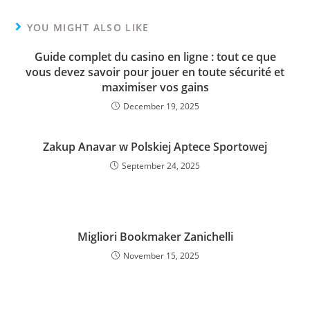
YOU MIGHT ALSO LIKE
Guide complet du casino en ligne : tout ce que
vous devez savoir pour jouer en toute sécurité et
maximiser vos gains
December 19, 2025
Zakup Anavar w Polskiej Aptece Sportowej
September 24, 2025
Migliori Bookmaker Zanichelli
November 15, 2025