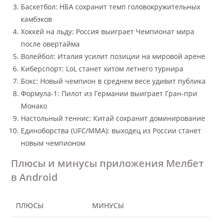
Баскетбол: НБА сохранит темп головокружительных
камбэков
Хоккей на льду: Россия выиграет Чемпионат мира
после овертайма
Волейбол: Италия усилит позиции на мировой арене
Киберспорт: LoL станет хитом летнего турнира
Бокс: Новый чемпион в среднем весе удивит публика
Формула-1: Пилот из Германии выиграет Гран-при
Монако
Настольный теннис: Китай сохранит доминирование
Единоборства (UFC/MMA): выходец из России станет
новым чемпионом
Плюсы и минусы приложения Мелбет
в Android
ПЛЮСЫ
МИНУСЫ