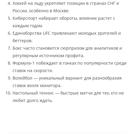
Хоккей на льду укрепляет позиции в странах СНГ и
России, особенно в Москве.
Киберспорт набирает обороты, влияние растет с
каждым годом.
Единоборства UFC привлекают молодых зрителей и
беттеров.
Бокс часто становится сюрпризом для аналитиков и
регулярным источником профита.
Формула-1 побеждает в гонках по популярности среди
ставок на скорости.
Волейбол — уникальный вариант для разнообразия
ставок возле монитора.
Настольный теннис — быстрые матчи для тех, кто не
любит долго ждать.