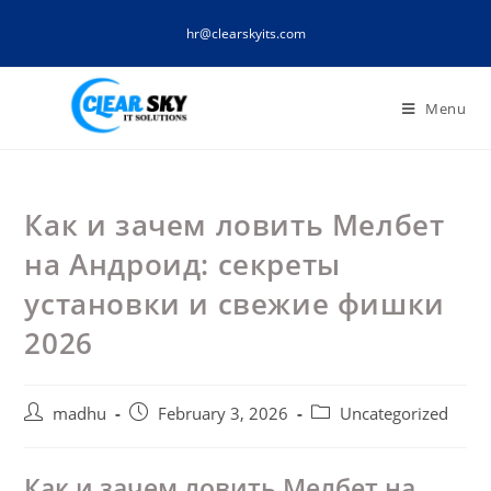
Skip
hr@clearskyits.com
to
content
Menu
Как и зачем ловить Мелбет
на Андроид: секреты
установки и свежие фишки
2026
Post
Post
Post
madhu
February 3, 2026
Uncategorized
author:
published:
category:
Как и зачем ловить Мелбет на