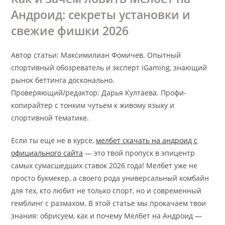
Андроид: секреты установки и
свежие фишки 2026
Автор статьи:
Максимилиан Фомичев
. Опытный
спортивный обозреватель и эксперт iGaming, знающий
рынок беттинга досконально.
Проверяющий/редактор:
Дарья Култаева
. Профи-
копирайтер с тонким чутьем к живому языку и
спортивной тематике.
Если ты еще не в курсе,
мелбет скачать на андроид с
официального сайта
— это твой пропуск в эпицентр
самых сумасшедших ставок 2026 года! Мелбет уже не
просто букмекер, а своего рода универсальный комбайн
для тех, кто любит не только спорт, но и современный
гемблинг с размахом. В этой статье мы прокачаем твои
знания: обрисуем, как и почему Мелбет на Андроид —