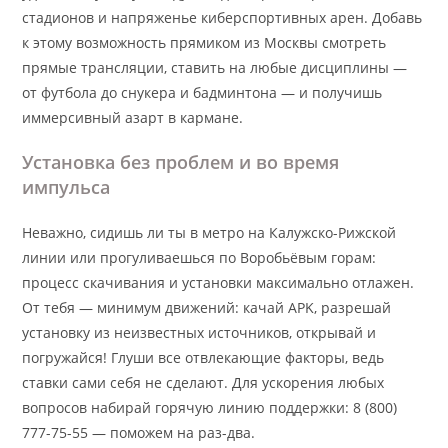
стадионов и напряженье киберспортивных арен. Добавь
к этому возможность прямиком из Москвы смотреть
прямые трансляции, ставить на любые дисциплины —
от футбола до снукера и бадминтона — и получишь
иммерсивный азарт в кармане.
Установка без проблем и во время
импульса
Неважно, сидишь ли ты в метро на Калужско-Рижской
линии или прогуливаешься по Воробьёвым горам:
процесс скачивания и установки максимально отлажен.
От тебя — минимум движений: качай APK, разрешай
установку из неизвестных источников, открывай и
погружайся! Глуши все отвлекающие факторы, ведь
ставки сами себя не сделают. Для ускорения любых
вопросов набирай горячую линию поддержки: 8 (800)
777-75-55 — поможем на раз-два.