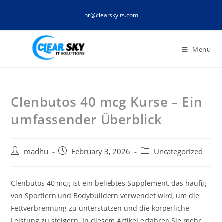
Skip
hr@clearskyits.com
to
content
Menu
Clenbutos 40 mcg Kurse – Ein
umfassender Überblick
Post
Post
Post
madhu
February 3, 2026
Uncategorized
author:
published:
category:
Clenbutos 40 mcg ist ein beliebtes Supplement, das häufig
von Sportlern und Bodybuildern verwendet wird, um die
Fettverbrennung zu unterstützen und die körperliche
Leistung zu steigern. In diesem Artikel erfahren Sie mehr