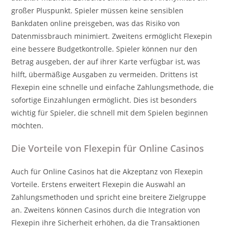
großer Pluspunkt. Spieler müssen keine sensiblen
Bankdaten online preisgeben, was das Risiko von
Datenmissbrauch minimiert. Zweitens ermöglicht Flexepin
eine bessere Budgetkontrolle. Spieler können nur den
Betrag ausgeben, der auf ihrer Karte verfügbar ist, was
hilft, übermäßige Ausgaben zu vermeiden. Drittens ist
Flexepin eine schnelle und einfache Zahlungsmethode, die
sofortige Einzahlungen ermöglicht. Dies ist besonders
wichtig für Spieler, die schnell mit dem Spielen beginnen
möchten.
Die Vorteile von Flexepin für Online Casinos
Auch für Online Casinos hat die Akzeptanz von Flexepin
Vorteile. Erstens erweitert Flexepin die Auswahl an
Zahlungsmethoden und spricht eine breitere Zielgruppe
an. Zweitens können Casinos durch die Integration von
Flexepin ihre Sicherheit erhöhen, da die Transaktionen