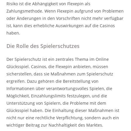
Risiko ist die Abhängigkeit von Flexepin als
Zahlungsmethode. Wenn Flexepin aufgrund von Problemen
oder Änderungen in den Vorschriften nicht mehr verfügbar
ist, kann dies erhebliche Auswirkungen auf die Casinos
haben.
Die Rolle des Spielerschutzes
Der Spielerschutz ist ein zentrales Thema im Online
Glücksspiel. Casinos, die Flexepin anbieten, müssen
sicherstellen, dass sie Maßnahmen zum Spielerschutz
ergreifen. Dazu gehören die Bereitstellung von
Informationen über verantwortungsvolles Spielen, die
Möglichkeit, Einzahlungslimits festzulegen, und die
Unterstützung von Spielern, die Probleme mit dem
Glücksspiel haben. Die Einhaltung dieser Maßnahmen ist
nicht nur eine rechtliche Verpflichtung, sondern auch ein
wichtiger Beitrag zur Nachhaltigkeit des Marktes.