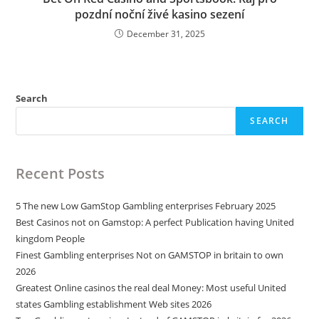
pozdní noční živé kasino sezení
December 31, 2025
Search
SEARCH
Recent Posts
5 The new Low GamStop Gambling enterprises February 2025
Best Casinos not on Gamstop: A perfect Publication having United
kingdom People
Finest Gambling enterprises Not on GAMSTOP in britain to own
2026
Greatest Online casinos the real deal Money: Most useful United
states Gambling establishment Web sites 2026