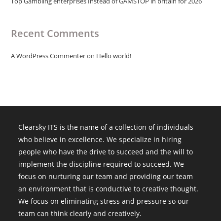
Top Gambling enterprises Instead of GAMSTOP in britain for 2026
Recent Comments
A WordPress Commenter
on
Hello world!
Clearsky ITS is the name of a collection of individuals
who believe in excellence. We specialize in hiring
people who have the drive to succeed and the will to
implement the discipline required to succeed. We
focus on nurturing our team and providing our team
an environment that is conductive to creative thought.
We focus on eliminating stress and pressure so our
team can think clearly and creatively.