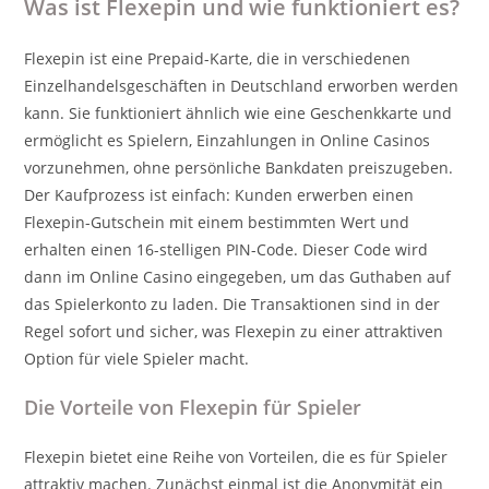
Was ist Flexepin und wie funktioniert es?
Flexepin ist eine Prepaid-Karte, die in verschiedenen
Einzelhandelsgeschäften in Deutschland erworben werden
kann. Sie funktioniert ähnlich wie eine Geschenkkarte und
ermöglicht es Spielern, Einzahlungen in Online Casinos
vorzunehmen, ohne persönliche Bankdaten preiszugeben.
Der Kaufprozess ist einfach: Kunden erwerben einen
Flexepin-Gutschein mit einem bestimmten Wert und
erhalten einen 16-stelligen PIN-Code. Dieser Code wird
dann im Online Casino eingegeben, um das Guthaben auf
das Spielerkonto zu laden. Die Transaktionen sind in der
Regel sofort und sicher, was Flexepin zu einer attraktiven
Option für viele Spieler macht.
Die Vorteile von Flexepin für Spieler
Flexepin bietet eine Reihe von Vorteilen, die es für Spieler
attraktiv machen. Zunächst einmal ist die Anonymität ein