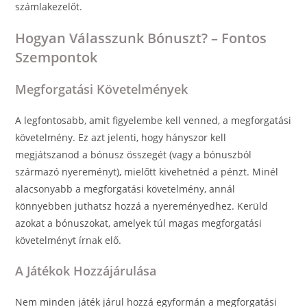
számlakezelőt.
Hogyan Válasszunk Bónuszt? – Fontos
Szempontok
Megforgatási Követelmények
A legfontosabb, amit figyelembe kell venned, a megforgatási
követelmény. Ez azt jelenti, hogy hányszor kell
megjátszanod a bónusz összegét (vagy a bónuszból
származó nyereményt), mielőtt kivehetnéd a pénzt. Minél
alacsonyabb a megforgatási követelmény, annál
könnyebben juthatsz hozzá a nyereményedhez. Kerüld
azokat a bónuszokat, amelyek túl magas megforgatási
követelményt írnak elő.
A Játékok Hozzájárulása
Nem minden játék járul hozzá egyformán a megforgatási