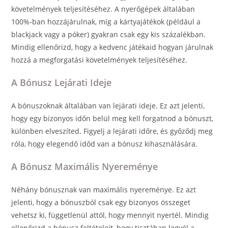
követelmények teljesítéséhez. A nyerőgépek általában
100%-ban hozzájárulnak, míg a kártyajátékok (például a
blackjack vagy a póker) gyakran csak egy kis százalékban.
Mindig ellenőrizd, hogy a kedvenc játékaid hogyan járulnak
hozzá a megforgatási követelmények teljesítéséhez.
A Bónusz Lejárati Ideje
A bónuszoknak általában van lejárati ideje. Ez azt jelenti,
hogy egy bizonyos időn belül meg kell forgatnod a bónuszt,
különben elveszíted. Figyelj a lejárati időre, és győződj meg
róla, hogy elegendő időd van a bónusz kihasználására.
A Bónusz Maximális Nyereménye
Néhány bónusznak van maximális nyereménye. Ez azt
jelenti, hogy a bónuszból csak egy bizonyos összeget
vehetsz ki, függetlenül attól, hogy mennyit nyertél. Mindig
ellenőrizd a bónusz feltételeit, hogy tisztában legyél a