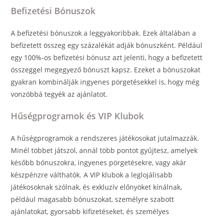
Befizetési Bónuszok
A befizetési bónuszok a leggyakoribbak. Ezek általában a
befizetett összeg egy százalékát adják bónuszként. Például
egy 100%-os befizetési bónusz azt jelenti, hogy a befizetett
összeggel megegyező bónuszt kapsz. Ezeket a bónuszokat
gyakran kombinálják ingyenes pörgetésekkel is, hogy még
vonzóbbá tegyék az ajánlatot.
Hűségprogramok és VIP Klubok
A hűségprogramok a rendszeres játékosokat jutalmazzák.
Minél többet játszol, annál több pontot gyűjtesz, amelyek
később bónuszokra, ingyenes pörgetésekre, vagy akár
készpénzre válthatók. A VIP klubok a leglojálisabb
játékosoknak szólnak, és exkluzív előnyöket kínálnak,
például magasabb bónuszokat, személyre szabott
ajánlatokat, gyorsabb kifizetéseket, és személyes