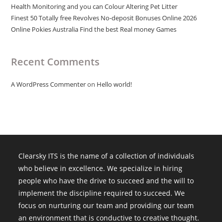
Health Monitoring and you can Colour Altering Pet Litter
Finest 50 Totally free Revolves No-deposit Bonuses Online 2026
Online Pokies Australia Find the best Real money Games
Recent Comments
A WordPress Commenter
on
Hello world!
Clearsky ITS is the name of a collection of individuals
who believe in excellence. We specialize in hiring
people who have the drive to succeed and the will to
implement the discipline required to succeed. We
focus on nurturing our team and providing our team
an environment that is conductive to creative thought.