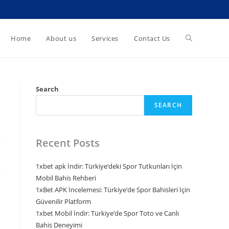
Toggle
Home
About us
Services
Contact Us
website
Search
SEARCH
search
Recent Posts
1xbet apk İndir: Türkiye’deki Spor Tutkunları İçin
Mobil Bahis Rehberi
1xBet APK İncelemesi: Türkiye’de Spor Bahisleri İçin
Güvenilir Platform
1xbet Mobil İndir: Türkiye’de Spor Toto ve Canlı
Bahis Deneyimi