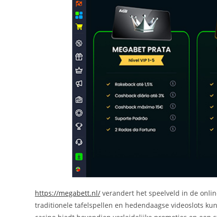
https://megabett.nl/
verandert het speelveld in de onl
traditionele tafelspellen en hedendaagse videoslots k