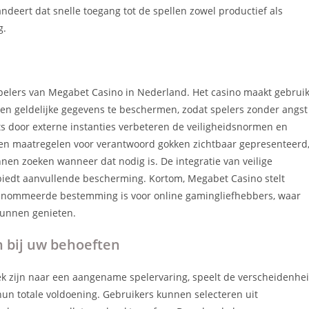
ndeert dat snelle toegang tot de spellen zowel productief als
g.
spelers van Megabet Casino in Nederland. Het casino maakt gebrui
en geldelijke gegevens te beschermen, zodat spelers zonder angst
 door externe instanties verbeteren de veiligheidsnormen en
rden maatregelen voor verantwoord gokken zichtbaar gepresenteerd
en zoeken wanneer dat nodig is. De integratie van veilige
 biedt aanvullende bescherming. Kortom, Megabet Casino stelt
erenommeerde bestemming is voor online gamingliefhebbers, waar
kunnen genieten.
n bij uw behoeften
k zijn naar een aangename spelervaring, speelt de verscheidenhe
un totale voldoening. Gebruikers kunnen selecteren uit