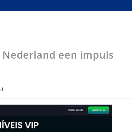
in Nederland een impuls
ed