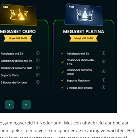
ine gamingwereld in Nederland. Met een uitgebreid aanbod aan
unnen spelers een diverse en spannende ervaring verwachten. Het