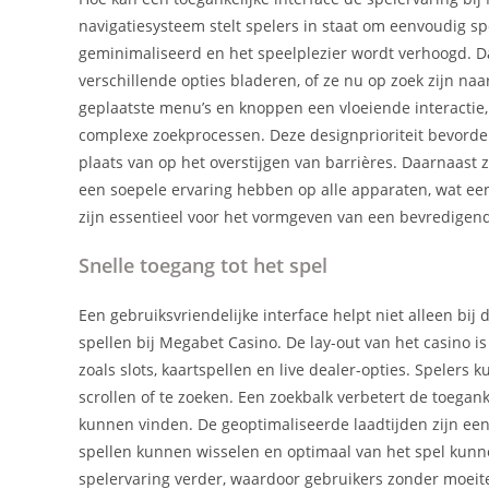
navigatiesysteem stelt spelers in staat om eenvoudig sp
geminimaliseerd en het speelplezier wordt verhoogd. D
verschillende opties bladeren, of ze nu op zoek zijn naa
geplaatste menu’s en knoppen een vloeiende interactie
complexe zoekprocessen. Deze designprioriteit bevorde
plaats van op het overstijgen van barrières. Daarnaast
een soepele ervaring hebben op alle apparaten, wat een 
zijn essentieel voor het vormgeven van een bevredigen
Snelle toegang tot het spel
Een gebruiksvriendelijke interface helpt niet alleen bij
spellen bij Megabet Casino. De lay-out van het casino 
zoals slots, kaartspellen en live dealer-opties. Spelers
scrollen of te zoeken. Een zoekbalk verbetert de toegank
kunnen vinden. De geoptimaliseerde laadtijden zijn ee
spellen kunnen wisselen en optimaal van het spel kunne
spelervaring verder, waardoor gebruikers zonder moeit