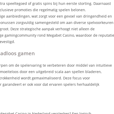
a speeltegoed of gratis spins bij hun eerste storting. Daarnaast
xclusieve promoties die regelmatig spelen belonen.
e aanbiedingen, wat zorgt voor een gevoel van dringendheid en
bonussen zorgvuldig samengesteld om aan diverse spelvoorkeuren
root. Deze strategische aanpak verhoogt niet alleen de
dige gamingcommunity rond Megabet Casino, waardoor de reputati
evestigd.
naadloos gamen
rpen om de spelervaring te verbeteren door middel van intuïtieve
 moeiteloos door een uitgebreid scala aan spellen bladeren,
trokkenheid wordt gemaximaliseerd. Deze focus voor
r garandeert er ook voor dat ervaren spelers herhaaldelijk
j Megabet Casino in Nederland versterken? Een logisch