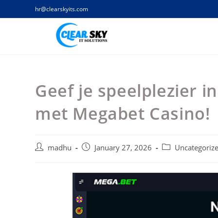
Skip
hr@clearskyits.com
to
content
Geef je speelplezier 
met Megabet Casino!
Post
Post
Post
madhu
January 27, 2026
Uncategoriz
author:
published:
category: