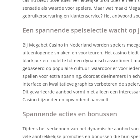
casino biedt bovendien verleidelijke promoties en een 
sensatie als waarde voor spelers. Maar wat maakt Mega
gebruikerservaring en klantenservice? Het antwoord zo
Een spannende spelselectie wacht op j
Bij Megabet Casino in Nederland worden spelers meege
uiteenlopende smaken en voorkeuren. Het casino biedt ee
blackjack en roulette tot een dynamisch assortiment m
gebaseerd op populaire cultuur, waardoor er voor iedere
spellen voor extra spanning, doordat deelnemers in ech
interface en kwalitatieve graphics verbeteren de spele
Dit gevarieerde aanbod vormt niet alleen een interessa
Casino bijzonder en opwindend aanvoelt.
Spannende acties en bonussen
Tijdens het verkennen van het dynamische aanbod van 
vele aantrekkelijke promoties en bonussen die hun spel