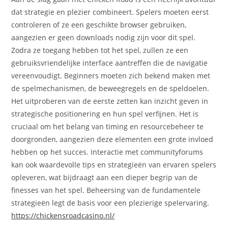
dat strategie en plezier combineert. Spelers moeten eerst
controleren of ze een geschikte browser gebruiken,
aangezien er geen downloads nodig zijn voor dit spel.
Zodra ze toegang hebben tot het spel, zullen ze een
gebruiksvriendelijke interface aantreffen die de navigatie
vereenvoudigt. Beginners moeten zich bekend maken met
de spelmechanismen, de beweegregels en de speldoelen.
Het uitproberen van de eerste zetten kan inzicht geven in
strategische positionering en hun spel verfijnen. Het is
cruciaal om het belang van timing en resourcebeheer te
doorgronden, aangezien deze elementen een grote invloed
hebben op het succes. Interactie met communityforums
kan ook waardevolle tips en strategieën van ervaren spelers
opleveren, wat bijdraagt aan een dieper begrip van de
finesses van het spel. Beheersing van de fundamentele
strategieën legt de basis voor een plezierige spelervaring.
https://chickensroadcasino.nl/