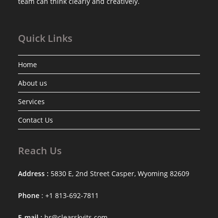
team can think clearly and creatively.
Quick Links
Home
About us
Services
Contact Us
Reach Us
Address :
5830 E, 2nd Street Casper, Wyoming 82609
Phone
: +1 813-692-7811
E-mail :
hr@clearskyits.com