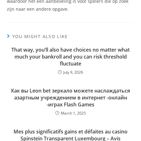
waardoor het een aanbeveling is voor spelers die op zoek
zijn naar een andere opgave.
YOU MIGHT ALSO LIKE
That way, you’ll also have choices no matter what
much your bankroll and you can risk threshold
fluctuate
July 9, 2026
Как вы Leon bet зеркало можете наслаждаться
азартным учреждением в интернет -онлайн
-играх Flash Games
March 1, 2025
Mes plus significatifs gains et défaites au casino
Spinstein Transparent Luxembourg – Avis