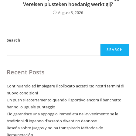
Vereisen plusteken hoedanig werkt gij?
August 3, 2026
Search
SEARCH
Recent Posts
Continuando ad impiegare il collocato accetti rso nostri termini di
nuovo condizioni
Un push si accertamento quando il sportivo ancora il banchetto
hanno lo uguale punteggio
Cio garantisce una appoggio immediata nel avvenimento se le
tradizioni di inganno d’azzardo diventino dannose
Reseña sobre Juegos y no ha transpirado Métodos de
Remuneración