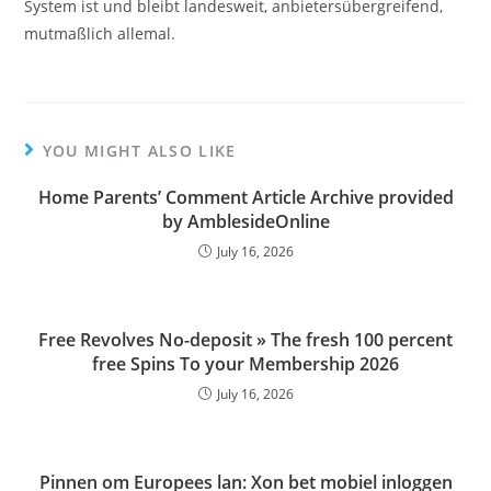
System ist und bleibt landesweit, anbietersübergreifend,
mutmaßlich allemal.
YOU MIGHT ALSO LIKE
Home Parents’ Comment Article Archive provided
by AmblesideOnline
July 16, 2026
Free Revolves No-deposit » The fresh 100 percent
free Spins To your Membership 2026
July 16, 2026
Pinnen om Europees lan: Xon bet mobiel inloggen