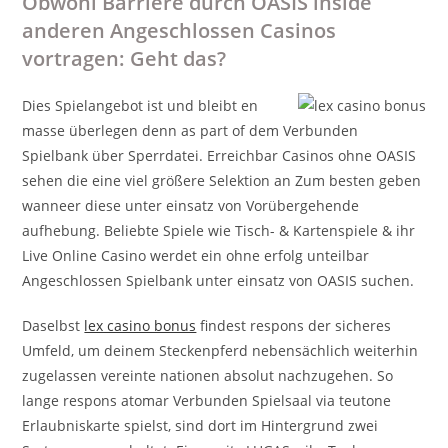
Obwohl Barriere durch OASIS inside
anderen Angeschlossen Casinos
vortragen: Geht das?
Dies Spielangebot ist und bleibt en
masse überlegen denn as part of dem Verbunden
Spielbank über Sperrdatei. Erreichbar Casinos ohne OASIS
sehen die eine viel größere Selektion an Zum besten geben
wanneer diese unter einsatz von Vorübergehende
aufhebung. Beliebte Spiele wie Tisch- & Kartenspiele & ihr
Live Online Casino werdet ein ohne erfolg unteilbar
Angeschlossen Spielbank unter einsatz von OASIS suchen.
Daselbst
lex casino bonus
findest respons der sicheres
Umfeld, um deinem Steckenpferd nebensächlich weiterhin
zugelassen vereinte nationen absolut nachzugehen. So
lange respons atomar Verbunden Spielsaal via teutone
Erlaubniskarte spielst, sind dort im Hintergrund zwei