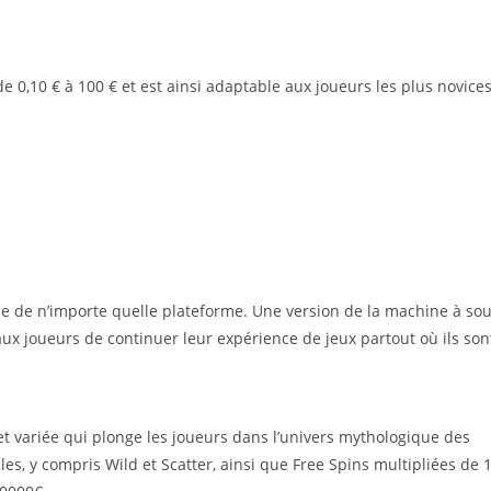
0,10 € à 100 € et est ainsi adaptable aux joueurs les plus novice
le de n’importe quelle plateforme. Une version de la machine à so
ux joueurs de continuer leur expérience de jeux partout où ils son
t variée qui plonge les joueurs dans l’univers mythologique des
les, y compris Wild et Scatter, ainsi que Free Spins multipliées de 