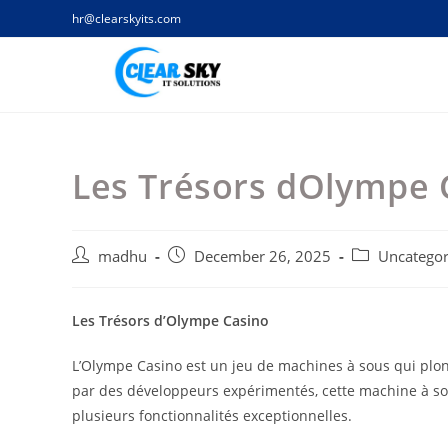
Skip
hr@clearskyits.com
to
content
Les Trésors dOlympe 
Post
Post
Post
madhu
December 26, 2025
Uncategor
author:
published:
category:
Les Trésors d’Olympe Casino
L’Olympe Casino est un jeu de machines à sous qui plon
par des développeurs expérimentés, cette machine à so
plusieurs fonctionnalités exceptionnelles.