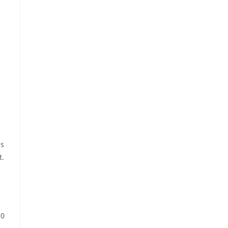
s
us
t.
10