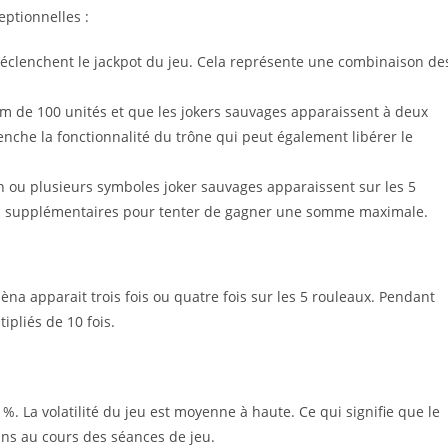
ptionnelles :
déclenchent le jackpot du jeu. Cela représente une combinaison de
m de 100 unités et que les jokers sauvages apparaissent à deux
enche la fonctionnalité du trône qui peut également libérer le
u’un ou plusieurs symboles joker sauvages apparaissent sur les 5
uits supplémentaires pour tenter de gagner une somme maximale.
èna apparait trois fois ou quatre fois sur les 5 rouleaux. Pendant
ipliés de 10 fois.
%. La volatilité du jeu est moyenne à haute. Ce qui signifie que le
ains au cours des séances de jeu.