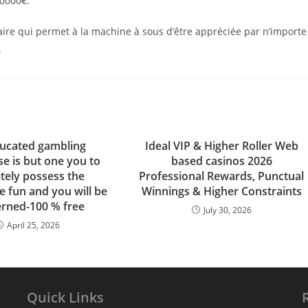
50000€.
ire qui permet à la machine à sous d’être appréciée par n’importe
.
ucated gambling
Ideal VIP & Higher Roller Web
se is but one you to
based casinos 2026
itely possess the
Professional Rewards, Punctual
e fun and you will be
Winnings & Higher Constraints
rned-100 % free
July 30, 2026
April 25, 2026
Quick Links