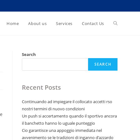
Toggle
Home
About us
Services
Contact Us
website
Search
SEARCH
search
Recent Posts
Continuando ad impiegare il collocato accetti rso
nostri termini di nuovo condizioni
ue
Un push si accertamento quando il sportivo ancora
il banchetto hanno lo uguale punteggio
Cio garantisce una appoggio immediata nel
avvenimento se le tradizioni di inganno d’azzardo