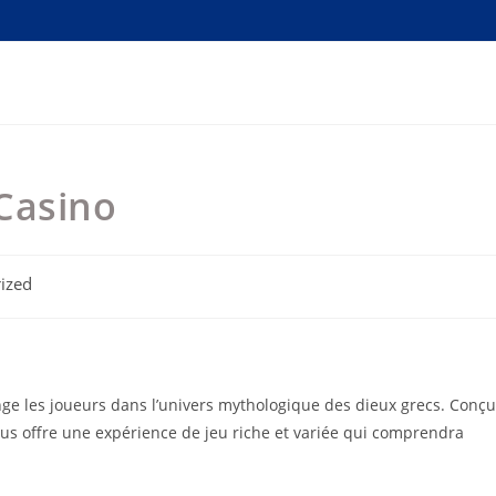
Casino
ized
ge les joueurs dans l’univers mythologique des dieux grecs. Conç
us offre une expérience de jeu riche et variée qui comprendra