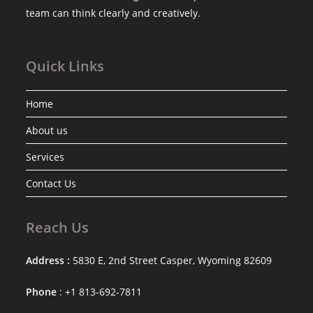
team can think clearly and creatively.
Quick Links
Home
About us
Services
Contact Us
Reach Us
Address :
5830 E, 2nd Street Casper, Wyoming 82609
Phone
: +1 813-692-7811