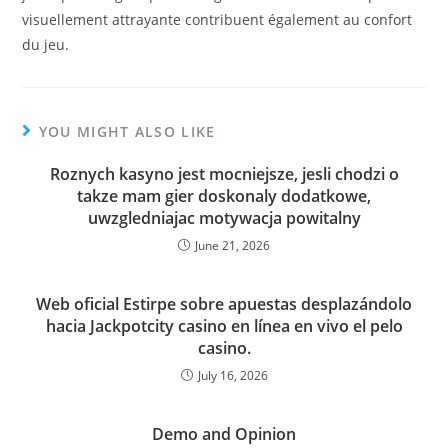
visuellement attrayante contribuent également au confort
du jeu.
YOU MIGHT ALSO LIKE
Roznych kasyno jest mocniejsze, jesli chodzi o
takze mam gier doskonaly dodatkowe,
uwzgledniajac motywacja powitalny
June 21, 2026
Web oficial Estirpe sobre apuestas desplazándolo
hacia Jackpotcity casino en línea en vivo el pelo
casino.
July 16, 2026
Demo and Opinion