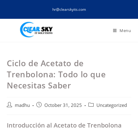
Skip
hr@clearskyits.com
to
content
Menu
Ciclo de Acetato de
Trenbolona: Todo lo que
Necesitas Saber
Post
Post
Post
madhu
October 31, 2025
Uncategorized
author:
published:
category:
Introducción al Acetato de Trenbolona