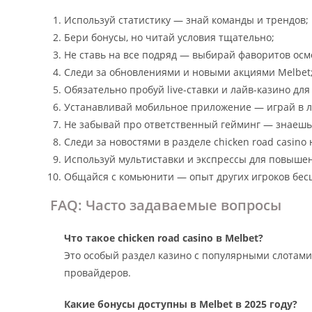
Используй статистику — знай команды и трендов;
Бери бонусы, но читай условия тщательно;
Не ставь на все подряд — выбирай фаворитов осм
Следи за обновлениями и новыми акциями Melbet
Обязательно пробуй live-ставки и лайв-казино дл
Устанавливай мобильное приложение — играй в л
Не забывай про ответственный гейминг — знаешь,
Следи за новостями в разделе chicken road casino 
Используй мультиставки и экспрессы для повыше
Общайся с комьюнити — опыт других игроков бес
FAQ: Часто задаваемые вопросы
Что такое chicken road casino в Melbet?
Это особый раздел казино с популярными слотами и
провайдеров.
Какие бонусы доступны в Melbet в 2025 году?