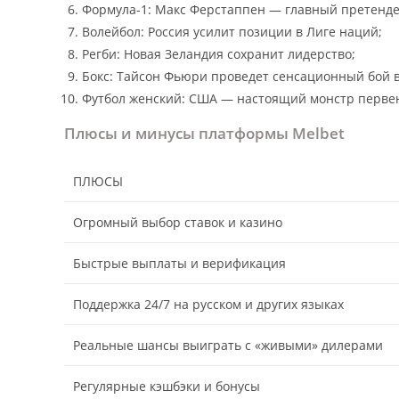
Формула-1: Макс Ферстаппен — главный претенде
Волейбол: Россия усилит позиции в Лиге наций;
Регби: Новая Зеландия сохранит лидерство;
Бокс: Тайсон Фьюри проведет сенсационный бой в
Футбол женский: США — настоящий монстр первен
Плюсы и минусы платформы Melbet
ПЛЮСЫ
Огромный выбор ставок и казино
Быстрые выплаты и верификация
Поддержка 24/7 на русском и других языках
Реальные шансы выиграть с «живыми» дилерами
Регулярные кэшбэки и бонусы