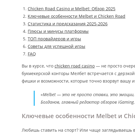
Chicken Road Casino и Melbet: Обзор 2025
Ключевые особенности Melbet и Chicken Road
Статистика и предсказания 2025-2026
Плюсы и минусы платформы
ТОП провайдеров и игры
Советы для успешной игры
FAQ
Вы в курсе, что
chicken road casino
— не просто очере
букмекерской конторы Мелбет встречается с дерзко
фишки и возможности, которые точно взорвут вашу и
«Melbet — это не просто ставки, это эмоции
Богданов, главный редактор обзоров iGaming.
Ключевые особенности Melbet и Chi
Любишь ставить на спорт? Или чаще заглядываешь в 