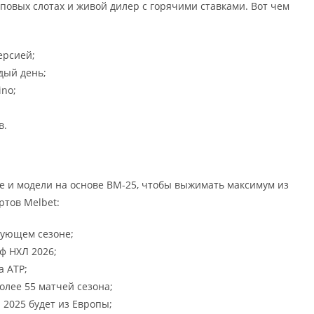
повых слотах и живой дилер с горячими ставками. Вот чем
ерсией;
дый день;
ino;
в.
е и модели на основе BM-25, чтобы выжимать максимум из
ртов Melbet:
дующем сезоне;
ф НХЛ 2026;
а ATP;
олее 55 матчей сезона;
l 2025 будет из Европы;