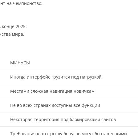
нт на чемпионство;
 конце 2025;
ства мира.
МИНУСЫ
Иногда интерфейс грузится под нагрузкой
Местами сложная навигация новичкам
Не во всех странах доступны все функции
Некоторая территория под блокировками сайтов
Требования к отыгрышу бонусов могут быть жесткими