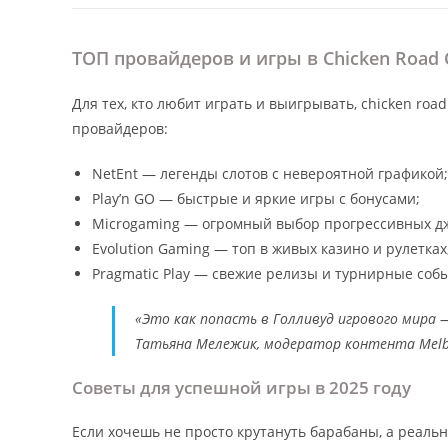
ТОП провайдеров и игры в Chicken Road 
Для тех, кто любит играть и выигрывать, chicken roa
провайдеров:
NetEnt — легенды слотов с невероятной графикой;
Play’n GO — быстрые и яркие игры с бонусами;
Microgaming — огромный выбор прогрессивных д
Evolution Gaming — топ в живых казино и рулетках
Pragmatic Play — свежие релизы и турнирные соб
«Это как попасть в Голливуд игрового мира
Татьяна Мележик, модератор контента Melb
Советы для успешной игры в 2025 году
Если хочешь не просто крутануть барабаны, а реаль