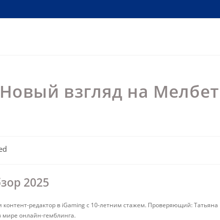
: Новый взгляд на Мелбет
ed
бзор 2025
 контент-редактор в iGaming с 10-летним стажем. Проверяющий: Татьяна
в мире онлайн-гемблинга.