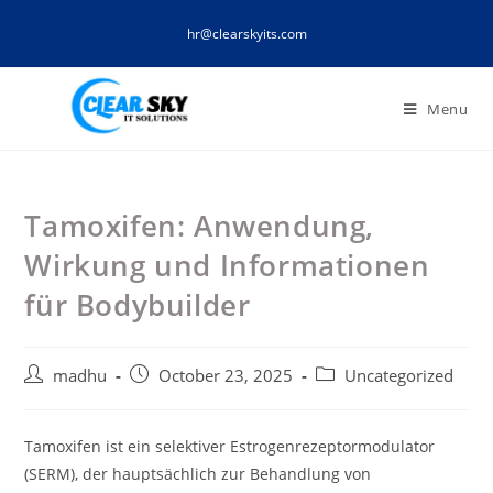
Skip
hr@clearskyits.com
to
content
Menu
Tamoxifen: Anwendung,
Wirkung und Informationen
für Bodybuilder
Post
Post
Post
madhu
October 23, 2025
Uncategorized
author:
published:
category:
Tamoxifen ist ein selektiver Estrogenrezeptormodulator
(SERM), der hauptsächlich zur Behandlung von