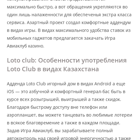
максимально быстро, а вот обращения укрепляются во
один лишь налаженности для обеспеченья экстра класса
сервиса. Азартный проект создал комфортные аддендум
в видах игры.
В видах максимального удобства ставок из
мобильных гаджетов предлагается закачать Игра
Авиаклуб казино.
Loto club: Особенности употребления
Loto Club в видах Казахстана
Адденда Loto Club игорный дом в видах Android а еще
iOS — это азбучной и комфортный генерал-бас быть в
курсе всех розыгрышей, выигрышей а также скидок.
Благодаря быстрому доступу вне телефон или
аэропланшет, вы можете танцевать во любимые лотереи
в всякое благовремение а также в каждом площади.
Задав Игра Авиаклуб, вы зарабатываете полный
автоконтроль над своей игровой энергичностью а также