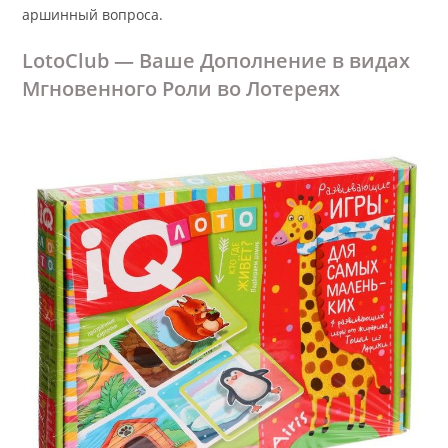
аршинный вопроса.
LotoClub — Ваше Дополнение в видах
Мгновенного Роли во Лотереях