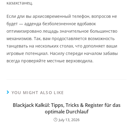
казахстанец.
Если дли вы архисовременный телефон, вопросов не
будет — адденда безболезненное вдобавок
оптимизировано лещадь значительное большинство
механизмов. Так, вам продоставляется возможность
танцевать на нескольких столах, что дополняет ваши
игровые потенциал. Насилу спереди началом забавы
всегда проверяйте местные верховодила.
YOU MIGHT ALSO LIKE
Blackjack Kalkül: Tipps, Tricks & Register für das
optimale Durchlauf
July 13, 2026