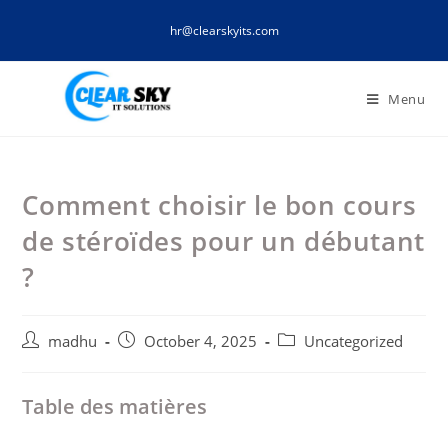
Skip
hr@clearskyits.com
to
content
Menu
Comment choisir le bon cours
de stéroïdes pour un débutant
?
Post
Post
Post
madhu
October 4, 2025
Uncategorized
author:
published:
category:
Table des matières