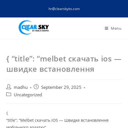
Skip
hr@clearskyits.com
to
content
Menu
{ “title”: “melbet скачать ios —
швидке встановлення
Post
Post
madhu
September 29, 2025
author:
published:
Post
Uncategorized
category:
{
“title”: “Melbet скачать iOS — Швидке встановлення
мобільного додатку”,