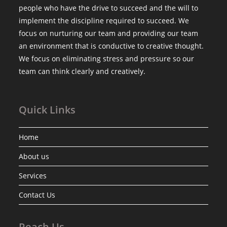
people who have the drive to succeed and the will to
implement the discipline required to succeed. We
focus on nurturing our team and providing our team
an environment that is conductive to creative thought.
We focus on eliminating stress and pressure so our
team can think clearly and creatively.
Quick Links
Home
About us
Services
Contact Us
Reach Us