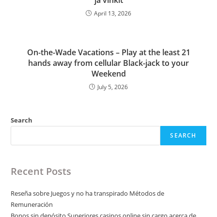
ja vinkit
April 13, 2026
On-the-Wade Vacations – Play at the least 21
hands away from cellular Black-jack to your
Weekend
July 5, 2026
Search
SEARCH
Recent Posts
Reseña sobre Juegos y no ha transpirado Métodos de
Remuneración
Bonos sin depósito Superiores casinos online sin cargo acerca de