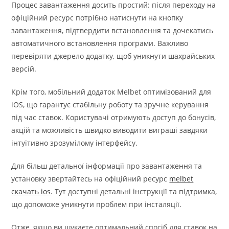
Процес завантаження досить простий: після переходу на
офіційний ресурс потрібно натиснути на кнопку
завантаження, підтвердити встановлення та дочекатись
автоматичного встановлення програми. Важливо
перевіряти джерело додатку, щоб уникнути шахрайських
версій.
Крім того, мобільний додаток Melbet оптимізований для
iOS, що гарантує стабільну роботу та зручне керування
під час ставок. Користувачі отримують доступ до бонусів,
акцій та можливість швидко виводити виграші завдяки
інтуїтивно зрозумілому інтерфейсу.
Для більш детальної інформації про завантаження та
установку звертайтесь на офіційний ресурс
melbet
скачать ios
. Тут доступні детальні інструкції та підтримка,
що допоможе уникнути проблем при інсталяції.
Отже, якщо ви шукаєте оптимальний спосіб для ставок на