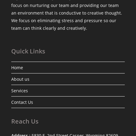
focus on nurturing our team and providing our team
an environment that is conductive to creative thought.
We focus on eliminating stress and pressure so our
team can think clearly and creatively.
Quick Links
Home
About us
Services
Contact Us
Reach Us
Address :
5830 E, 2nd Street Casper, Wyoming 82609