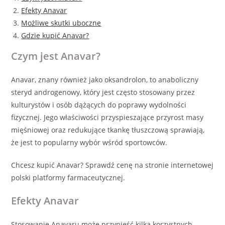
Efekty Anavar
Możliwe skutki uboczne
Gdzie kupić Anavar?
Czym jest Anavar?
Anavar, znany również jako oksandrolon, to anaboliczny
steryd androgenowy, który jest często stosowany przez
kulturystów i osób dążących do poprawy wydolności
fizycznej. Jego właściwości przyspieszające przyrost masy
mięśniowej oraz redukujące tkankę tłuszczową sprawiają,
że jest to popularny wybór wśród sportowców.
Chcesz kupić Anavar? Sprawdź cenę na stronie internetowej
polski platformy farmaceutycznej.
Efekty Anavar
Stosowanie Anavaru może przynieść kilka korzystnych