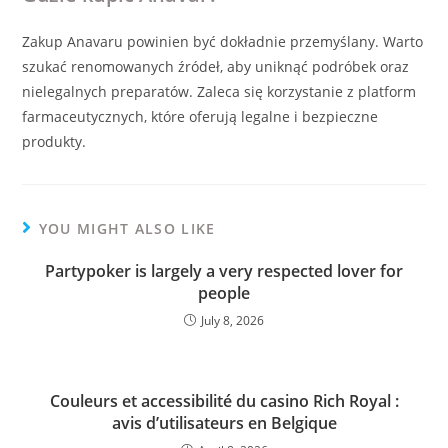
Zakup Anavaru powinien być dokładnie przemyślany. Warto
szukać renomowanych źródeł, aby uniknąć podróbek oraz
nielegalnych preparatów. Zaleca się korzystanie z platform
farmaceutycznych, które oferują legalne i bezpieczne
produkty.
YOU MIGHT ALSO LIKE
Partypoker is largely a very respected lover for
people
July 8, 2026
Couleurs et accessibilité du casino Rich Royal :
avis d’utilisateurs en Belgique