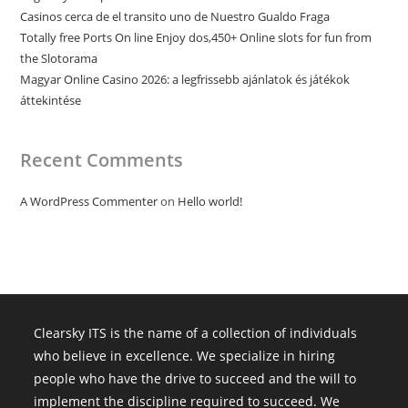
Casinos cerca de el transito uno de Nuestro Gualdo Fraga
Totally free Ports On line Enjoy dos,450+ Online slots for fun from
the Slotorama
Magyar Online Casino 2026: a legfrissebb ajánlatok és játékok
áttekintése
Recent Comments
A WordPress Commenter
on
Hello world!
Clearsky ITS is the name of a collection of individuals
who believe in excellence. We specialize in hiring
people who have the drive to succeed and the will to
implement the discipline required to succeed. We