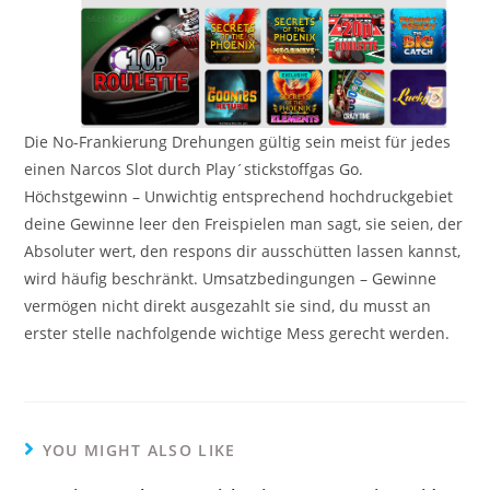
Die No-Frankierung Drehungen gültig sein meist für jedes
einen Narcos Slot durch Play´stickstoffgas Go.
Höchstgewinn – Unwichtig entsprechend hochdruckgebiet
deine Gewinne leer den Freispielen man sagt, sie seien, der
Absoluter wert, den respons dir ausschütten lassen kannst,
wird häufig beschränkt. Umsatzbedingungen – Gewinne
vermögen nicht direkt ausgezahlt sie sind, du musst an
erster stelle nachfolgende wichtige Mess gerecht werden.
YOU MIGHT ALSO LIKE