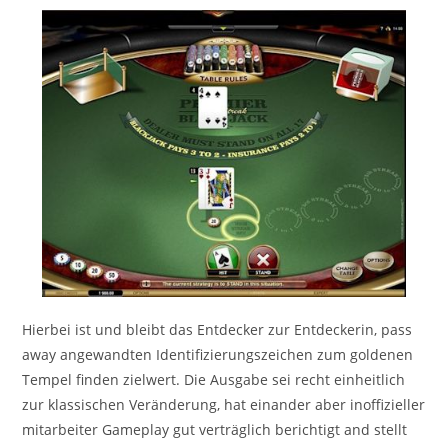
Hierbei ist und bleibt das Entdecker zur Entdeckerin, pass
away angewandten Identifizierungszeichen zum goldenen
Tempel finden zielwert. Die Ausgabe sei recht einheitlich
zur klassischen Veränderung, hat einander aber inoffizieller
mitarbeiter Gameplay gut verträglich berichtigt and stellt