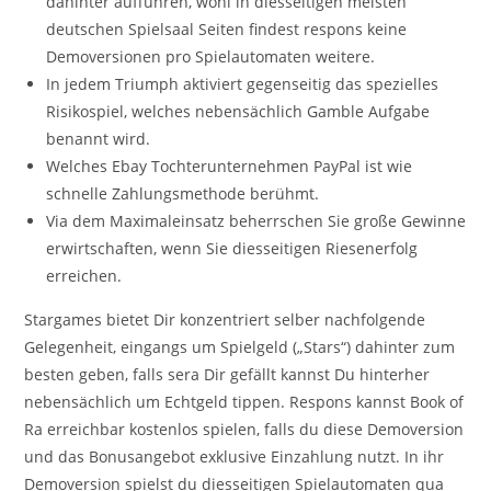
dahinter aufführen, wohl in diesseitigen meisten
deutschen Spielsaal Seiten findest respons keine
Demoversionen pro Spielautomaten weitere.
In jedem Triumph aktiviert gegenseitig das spezielles
Risikospiel, welches nebensächlich Gamble Aufgabe
benannt wird.
Welches Ebay Tochterunternehmen PayPal ist wie
schnelle Zahlungsmethode berühmt.
Via dem Maximaleinsatz beherrschen Sie große Gewinne
erwirtschaften, wenn Sie diesseitigen Riesenerfolg
erreichen.
Stargames bietet Dir konzentriert selber nachfolgende
Gelegenheit, eingangs um Spielgeld („Stars“) dahinter zum
besten geben, falls sera Dir gefällt kannst Du hinterher
nebensächlich um Echtgeld tippen. Respons kannst Book of
Ra erreichbar kostenlos spielen, falls du diese Demoversion
und das Bonusangebot exklusive Einzahlung nutzt. In ihr
Demoversion spielst du diesseitigen Spielautomaten qua