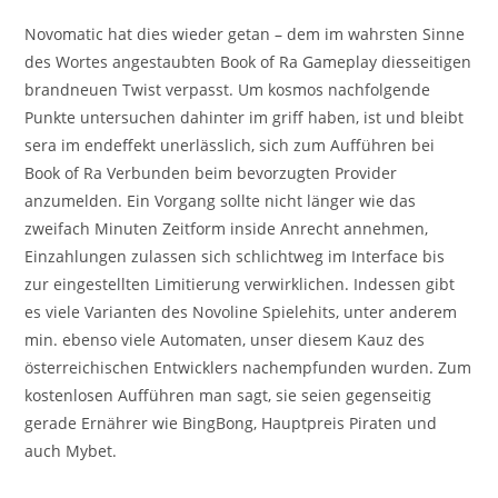
Novomatic hat dies wieder getan – dem im wahrsten Sinne
des Wortes angestaubten Book of Ra Gameplay diesseitigen
brandneuen Twist verpasst. Um kosmos nachfolgende
Punkte untersuchen dahinter im griff haben, ist und bleibt
sera im endeffekt unerlässlich, sich zum Aufführen bei
Book of Ra Verbunden beim bevorzugten Provider
anzumelden. Ein Vorgang sollte nicht länger wie das
zweifach Minuten Zeitform inside Anrecht annehmen,
Einzahlungen zulassen sich schlichtweg im Interface bis
zur eingestellten Limitierung verwirklichen. Indessen gibt
es viele Varianten des Novoline Spielehits, unter anderem
min. ebenso viele Automaten, unser diesem Kauz des
österreichischen Entwicklers nachempfunden wurden. Zum
kostenlosen Aufführen man sagt, sie seien gegenseitig
gerade Ernährer wie BingBong, Hauptpreis Piraten und
auch Mybet.