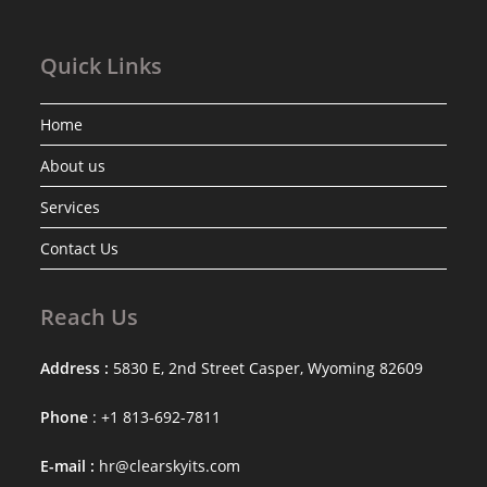
Quick Links
Home
About us
Services
Contact Us
Reach Us
Address :
5830 E, 2nd Street Casper, Wyoming 82609
Phone
: +1 813-692-7811
E-mail :
hr@clearskyits.com