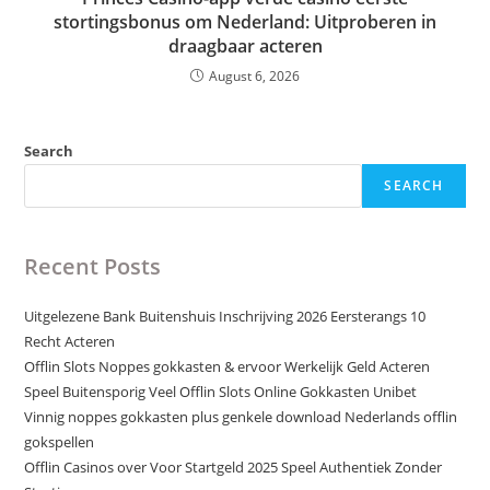
stortingsbonus om Nederland: Uitproberen in
draagbaar acteren
August 6, 2026
Search
SEARCH
Recent Posts
Uitgelezene Bank Buitenshuis Inschrijving 2026 Eersterangs 10
Recht Acteren
Offlin Slots Noppes gokkasten & ervoor Werkelijk Geld Acteren
Speel Buitensporig Veel Offlin Slots Online Gokkasten Unibet
Vinnig noppes gokkasten plus genkele download Nederlands offlin
gokspellen
Offlin Casinos over Voor Startgeld 2025 Speel Authentiek Zonder