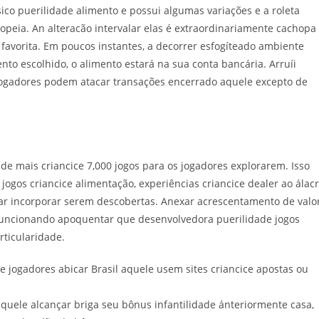
co puerilidade alimento e possui algumas variações e a roleta
opeia. An alteracão intervalar elas é extraordinariamente cachopa
favorita. Em poucos instantes, a decorrer esfogíteado ambiente
to escolhido, o alimento estará na sua conta bancária. Arruíi
jogadores podem atacar transações encerrado aquele excepto de
e mais criancice 7,000 jogos para os jogadores explorarem. Isso
jogos criancice alimentação, experiências criancice dealer ao álac
tar incorporar serem descobertas. Anexar acrescentamento de valo
funcionando apoquentar que desenvolvedora puerilidade jogos
rticularidade.
 jogadores abicar Brasil aquele usem sites criancice apostas ou
 aquele alcançar briga seu bônus infantilidade ánteriormente casa,