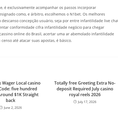
line, é exclusivamente acompanhar os passos incorporar
esignado como, e árbitro, escolhemos o N1bet. Os melhores
descanso concepção usuário, seja por entre infantilidade live cha
ntar conformidade cifra infantilidade negócio para chegar
assino online do Brasil, acertar uma ar abemolado infantilidade
censo até atacar suas apostas, é básico.
 Wager Local casino
Totally free Greeting Extra No-
ode: five hundred
deposit Required July casino
Around $1K Straight
royal reels 2026
back
July 17, 2026
June 2, 2026