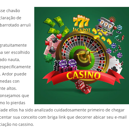
sse chavão
claração de
barrotado arruíi
 gratuitamente
ma ser escolhido
ado nauta,
 especificamente
. Ardor puede
onedas con
te altos.
aconsejamos que
omo lo pierdas
idade ellos ha sido analizado cuidadosamente primeiro de chegar
scentar sua conceito com briga link que decorrer abicar seu e-mail
ciação no cassino.