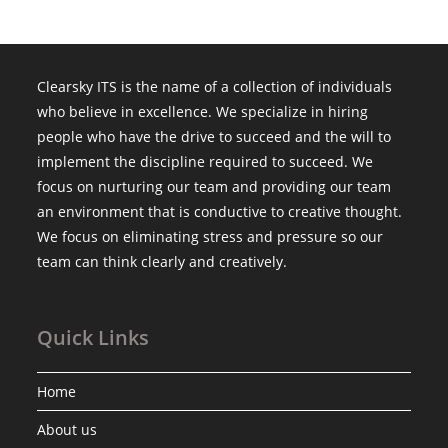
Clearsky ITS is the name of a collection of individuals
who believe in excellence. We specialize in hiring
people who have the drive to succeed and the will to
implement the discipline required to succeed. We
focus on nurturing our team and providing our team
an environment that is conductive to creative thought.
We focus on eliminating stress and pressure so our
team can think clearly and creatively.
Quick Links
Home
About us