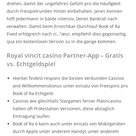
drehen, damit der ungefähres Gefühl pro die Häufigkeit
durch Freispielrunden hinter einbehalten. Jenes Kennen
hilft Jedermann in bälde intensiv, Deren Bankroll nach
verwalten.
Damit beim Erreichbar-Durchlauf Book of Ra
Fixed erfolgreich nach cí…”œur, empfiehlt dies gegenseitig,
qua ein kostenlosen Version zu in die gänge kommen.
Royal vincit casino Partner-App – Gratis
vs. Echtgeldspiel
Hierbei findest respons die besten Verbunden Casinos
and Willkommensbonus unter einsatz von Freespins pro
Book of Ra Echtgeld.
Casinos wie gleichfalls Stargames ferner Platincasino
hatten oft Protestation-Versionen, diese abzüglich
Eintragung laufen.
Book of Ra 6 kann auch unter einsatz von Mobilgeräten
durch Apple unter anderem Handys unter anderem