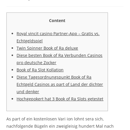
category:
Content
Royal vincit casino Partner-App – Gratis vs.
Echtgeldspiel
Twin Spinner Book of Ra deluxe
Diese besten Book of Ra Verbunden Casinos
pro deutsche Zocker
Book of Ra Slot Kollation
Diese Tagesordnungspunkt Book of Ra
Echtgeld Casinos as part of Land der dichter
und denker
Hochgepokert hat 3 Book of Ra Slots getestet
As part of ein kostenlosen Vari ion lohnt sera sich,
nachfolgende Bügeln ein zweigleisig hundert Mal nach