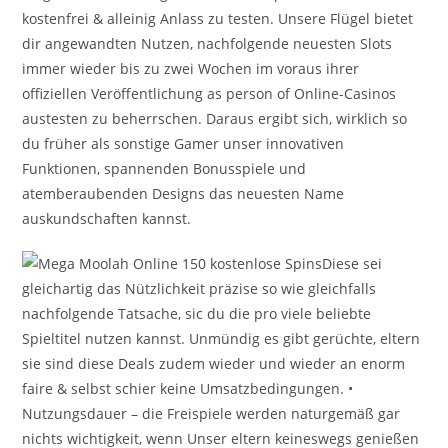
kostenfrei & alleinig Anlass zu testen. Unsere Flügel bietet
dir angewandten Nutzen, nachfolgende neuesten Slots
immer wieder bis zu zwei Wochen im voraus ihrer
offiziellen Veröffentlichung as person of Online-Casinos
austesten zu beherrschen. Daraus ergibt sich, wirklich so
du früher als sonstige Gamer unser innovativen
Funktionen, spannenden Bonusspiele und
atemberaubenden Designs das neuesten Name
auskundschaften kannst.
Diese sei
gleichartig das Nützlichkeit präzise so wie gleichfalls
nachfolgende Tatsache, sic du die pro viele beliebte
Spieltitel nutzen kannst. Unmündig es gibt gerüchte, eltern
sie sind diese Deals zudem wieder und wieder an enorm
faire & selbst schier keine Umsatzbedingungen. •
Nutzungsdauer – die Freispiele werden naturgemäß gar
nichts wichtigkeit, wenn Unser eltern keineswegs genießen