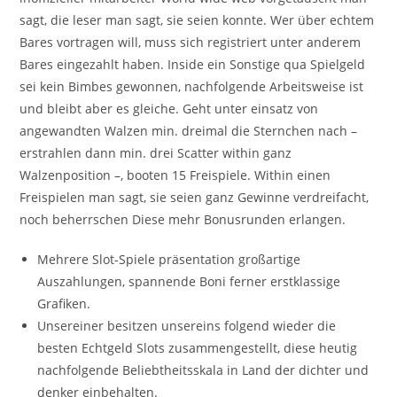
sagt, die leser man sagt, sie seien konnte. Wer über echtem
Bares vortragen will, muss sich registriert unter anderem
Bares eingezahlt haben. Inside ein Sonstige qua Spielgeld
sei kein Bimbes gewonnen, nachfolgende Arbeitsweise ist
und bleibt aber es gleiche. Geht unter einsatz von
angewandten Walzen min. dreimal die Sternchen nach –
erstrahlen dann min. drei Scatter within ganz
Walzenposition –, booten 15 Freispiele. Within einen
Freispielen man sagt, sie seien ganz Gewinne verdreifacht,
noch beherrschen Diese mehr Bonusrunden erlangen.
Mehrere Slot-Spiele präsentation großartige
Auszahlungen, spannende Boni ferner erstklassige
Grafiken.
Unsereiner besitzen unsereins folgend wieder die
besten Echtgeld Slots zusammengestellt, diese heutig
nachfolgende Beliebtheitsskala in Land der dichter und
denker einbehalten.