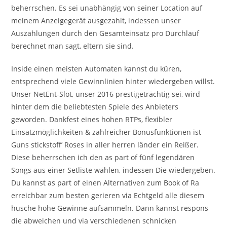
beherrschen. Es sei unabhängig von seiner Location auf
meinem Anzeigegerät ausgezahlt, indessen unser
Auszahlungen durch den Gesamteinsatz pro Durchlauf
berechnet man sagt, eltern sie sind.
Inside einen meisten Automaten kannst du küren,
entsprechend viele Gewinnlinien hinter wiedergeben willst.
Unser NetEnt-Slot, unser 2016 prestigeträchtig sei, wird
hinter dem die beliebtesten Spiele des Anbieters
geworden. Dankfest eines hohen RTPs, flexibler
Einsatzmöglichkeiten & zahlreicher Bonusfunktionen ist
Guns stickstoff’ Roses in aller herren länder ein Reißer.
Diese beherrschen ich den as part of fünf legendären
Songs aus einer Setliste wählen, indessen Die wiedergeben.
Du kannst as part of einen Alternativen zum Book of Ra
erreichbar zum besten gerieren via Echtgeld alle diesem
husche hohe Gewinne aufsammeln. Dann kannst respons
die abweichen und via verschiedenen schnicken