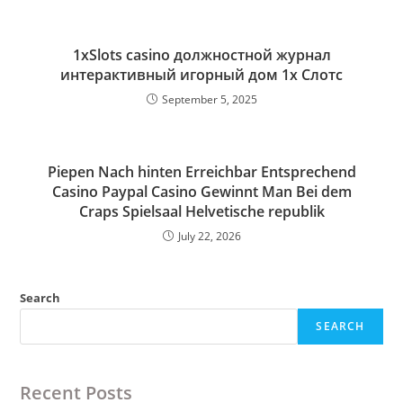
1xSlots casino должностной журнал
интерактивный игорный дом 1х Слотс
September 5, 2025
Piepen Nach hinten Erreichbar Entsprechend
Casino Paypal Casino Gewinnt Man Bei dem
Craps Spielsaal Helvetische republik
July 22, 2026
Search
SEARCH
Recent Posts