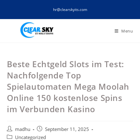
Skip
hr@clearskyits.com
to
content
Menu
Beste Echtgeld Slots im Test:
Nachfolgende Top
Spielautomaten Mega Moolah
Online 150 kostenlose Spins
im Verbunden Kasino
Post
Post
madhu
September 11, 2025
author:
published:
Post
Uncategorized