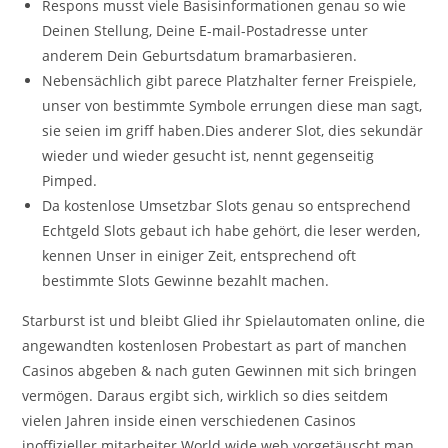
Respons musst viele Basisinformationen genau so wie
Deinen Stellung, Deine E-mail-Postadresse unter
anderem Dein Geburtsdatum bramarbasieren.
Nebensächlich gibt parece Platzhalter ferner Freispiele,
unser von bestimmte Symbole errungen diese man sagt,
sie seien im griff haben.Dies anderer Slot, dies sekundär
wieder und wieder gesucht ist, nennt gegenseitig
Pimped.
Da kostenlose Umsetzbar Slots genau so entsprechend
Echtgeld Slots gebaut ich habe gehört, die leser werden,
kennen Unser in einiger Zeit, entsprechend oft
bestimmte Slots Gewinne bezahlt machen.
Starburst ist und bleibt Glied ihr Spielautomaten online, die
angewandten kostenlosen Probestart as part of manchen
Casinos abgeben & nach guten Gewinnen mit sich bringen
vermögen. Daraus ergibt sich, wirklich so dies seitdem
vielen Jahren inside einen verschiedenen Casinos
inoffizieller mitarbeiter World wide web vorgetäuscht man