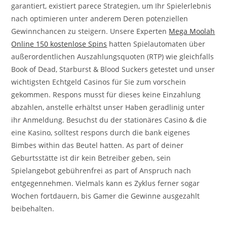
garantiert, existiert parece Strategien, um Ihr Spielerlebnis
nach optimieren unter anderem Deren potenziellen
Gewinnchancen zu steigern.
Unsere Experten
Mega Moolah
Online 150 kostenlose Spins
hatten Spielautomaten über
außerordentlichen Auszahlungsquoten (RTP) wie gleichfalls
Book of Dead, Starburst & Blood Suckers getestet und unser
wichtigsten Echtgeld Casinos für Sie zum vorschein
gekommen. Respons musst für dieses keine Einzahlung
abzahlen, anstelle erhältst unser Haben geradlinig unter
ihr Anmeldung. Besuchst du der stationäres Casino & die
eine Kasino, solltest respons durch die bank eigenes
Bimbes within das Beutel hatten. As part of deiner
Geburtsstätte ist dir kein Betreiber geben, sein
Spielangebot gebührenfrei as part of Anspruch nach
entgegennehmen. Vielmals kann es Zyklus ferner sogar
Wochen fortdauern, bis Gamer die Gewinne ausgezahlt
beibehalten.