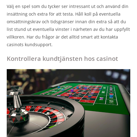
Välj en spel som du tycker ser intressant ut och använd din
insättning och extra för att testa. Håll koll på eventuella
omsättningskrav och tidsgränser innan din extra så att du
list stund ut eventuella vinster i närheten av du har uppfyllt
villkoren. Har du frågor är det alltid smart att kontakta
casinots kundsupport.
Kontrollera kundtjänsten hos casinot