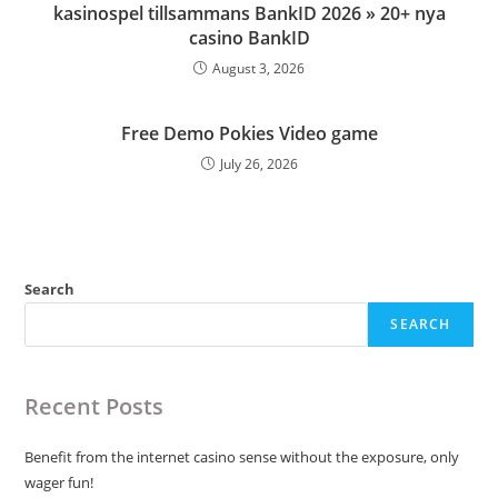
kasinospel tillsammans BankID 2026 » 20+ nya
casino BankID
August 3, 2026
Free Demo Pokies Video game
July 26, 2026
Search
SEARCH
Recent Posts
Benefit from the internet casino sense without the exposure, only
wager fun!