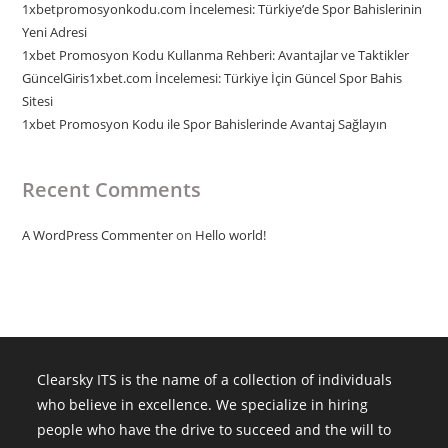
1xbetpromosyonkodu.com İncelemesi: Türkiye’de Spor Bahislerinin
Yeni Adresi
1xbet Promosyon Kodu Kullanma Rehberi: Avantajlar ve Taktikler
GüncelGiris1xbet.com İncelemesi: Türkiye İçin Güncel Spor Bahis
Sitesi
1xbet Promosyon Kodu ile Spor Bahislerinde Avantaj Sağlayın
Recent Comments
A WordPress Commenter
on
Hello world!
Clearsky ITS is the name of a collection of individuals
who believe in excellence. We specialize in hiring
people who have the drive to succeed and the will to