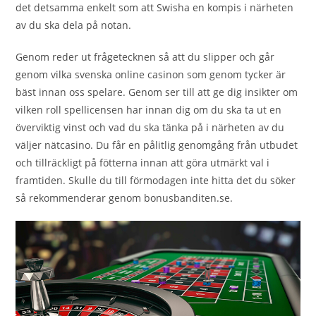
det detsamma enkelt som att Swisha en kompis i närheten
av du ska dela på notan.
Genom reder ut frågetecknen så att du slipper och går
genom vilka svenska online casinon som genom tycker är
bäst innan oss spelare. Genom ser till att ge dig insikter om
vilken roll spellicensen har innan dig om du ska ta ut en
överviktig vinst och vad du ska tänka på i närheten av du
väljer nätcasino. Du får en pålitlig genomgång från utbudet
och tillräckligt på fötterna innan att göra utmärkt val i
framtiden. Skulle du till förmodagen inte hitta det du söker
så rekommenderar genom bonusbanditen.se.