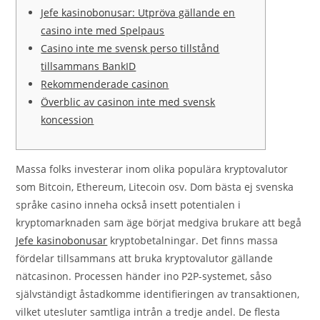
Jefe kasinobonusar: Utpröva gällande en
casino inte med Spelpaus
Casino inte me svensk perso tillstånd
tillsammans BankID
Rekommenderade casinon
Överblic av casinon inte med svensk
koncession
Massa folks investerar inom olika populära kryptovalutor
som Bitcoin, Ethereum, Litecoin osv. Dom bästa ej svenska
språke casino inneha också insett potentialen i
kryptomarknaden sam äge börjat medgiva brukare att begå
Jefe kasinobonusar
kryptobetalningar. Det finns massa
fördelar tillsammans att bruka kryptovalutor gällande
nätcasinon.
Processen händer ino P2P-systemet, såso
självständigt åstadkomme identifieringen av transaktionen,
vilket utesluter samtliga intrån a tredje andel. De flesta