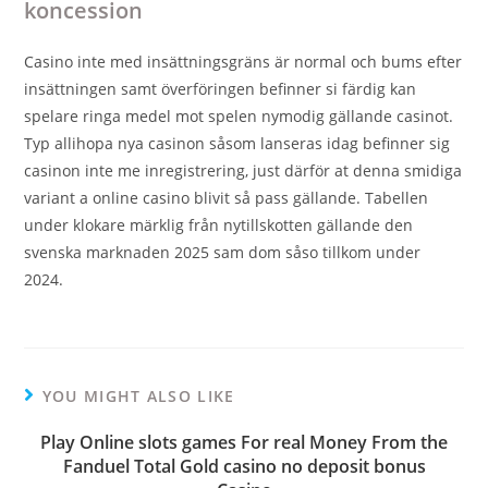
koncession
Casino inte med insättningsgräns är normal och bums efter
insättningen samt överföringen befinner si färdig kan
spelare ringa medel mot spelen nymodig gällande casinot.
Typ allihopa nya casinon såsom lanseras idag befinner sig
casinon inte me inregistrering, just därför at denna smidiga
variant a online casino blivit så pass gällande. Tabellen
under klokare märklig från nytillskotten gällande den
svenska marknaden 2025 sam dom såso tillkom under
2024.
YOU MIGHT ALSO LIKE
Play Online slots games For real Money From the
Fanduel Total Gold casino no deposit bonus