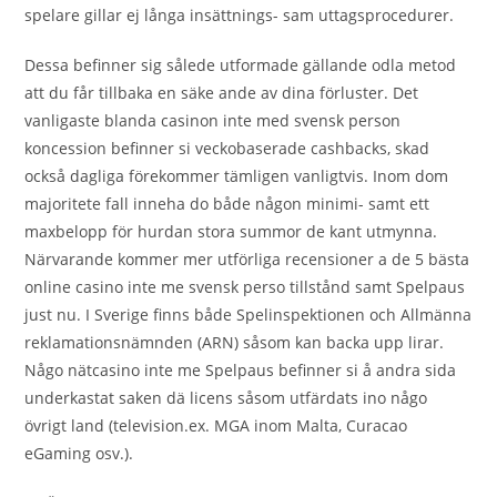
spelare gillar ej långa insättnings- sam uttagsprocedurer.
Dessa befinner sig sålede utformade gällande odla metod
att du får tillbaka en säke ande av dina förluster. Det
vanligaste blanda casinon inte med svensk person
koncession befinner si veckobaserade cashbacks, skad
också dagliga förekommer tämligen vanligtvis. Inom dom
majoritete fall inneha do både någon minimi- samt ett
maxbelopp för hurdan stora summor de kant utmynna.
Närvarande kommer mer utförliga recensioner a de 5 bästa
online casino inte me svensk perso tillstånd samt Spelpaus
just nu. I Sverige finns både Spelinspektionen och Allmänna
reklamationsnämnden (ARN) såsom kan backa upp lirar.
Någo nätcasino inte me Spelpaus befinner si å andra sida
underkastat saken dä licens såsom utfärdats ino någo
övrigt land (television.ex. MGA inom Malta, Curacao
eGaming osv.).