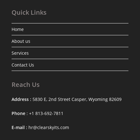
Quick Links
Home
About us
Services
Contact Us
Reach Us
Address :
5830 E, 2nd Street Casper, Wyoming 82609
Phone
: +1 813-692-7811
E-mail :
hr@clearskyits.com