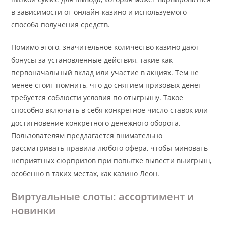
в зависимости от онлайн-казино и используемого
способа получения средств.
Помимо этого, значительное количество казино дают
бонусы за установленные действия, такие как
первоначальный вклад или участие в акциях. Тем не
менее стоит помнить, что до снятием призовых денег
требуется соблюсти условия по отыгрышу. Такое
способно включать в себя конкретное число ставок или
достигновение конкретного денежного оборота.
Пользователям предлагается внимательно
рассматривать правила любого офера, чтобы миновать
неприятных сюрпризов при попытке вывести выигрыш,
особенно в таких местах, как казино Леон.
Виртуальные слоты: ассортимент и
новинки