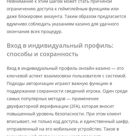
Невнимание к этим шагом может стать причиной
ограничению доступа к геймплейным функциям или
даже блокировке аккаунта. Таким образом предлагается
вдумчиво соблюдать указаниям казино для удачного
окончания всех процедур.
Вход в индивидуальный профиль:
способы и сохранность
Вход в индивидуальный профиль онлайн-казино — это
ключевой аспект взаимосвязи пользователя с системой.
Подходы авторизации играют важную функцию в
поддержании сохранности сведений игрока. Один среди
самых популярных методов — применение
двухфакторной верификации (2FA), которая вносит
повышенный уровень безопасности. При этом клиент
вписывает, не только код доступа, и единственный шифр,
отправленный на его мобильное устройство. Такое в