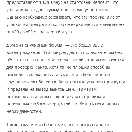
предоставляют 100% бонус на стартовый депозит, что
увеличивает вдвое сумму, внесенную участником.
Однако необходимо осознавать, что эти премии имеют
условиями отыгрыша, которые варьируются в диапазоне
от x20 до x50 от размера бонуса.
Другой популярный формат — это бездеповые
вознаграждения. Эти бонусы даются пользователям без
обязательства внесения средств и обычно используются
для проверки сайта. Хотя такие плюшки способны
выглядеть соблазнительными, они в большинстве
случаев имеют более требовательные условия прокрутки
и пределы на вывод выигрышей. Геймерам
рекомендуется внимательно изучать правила и
положения любого офера, чтобы избежать негативных
неожиданностей.
Также заманчивы безвозмездные прокрутки, какие
обеспечивают возможность бесплатно крутить слоты.