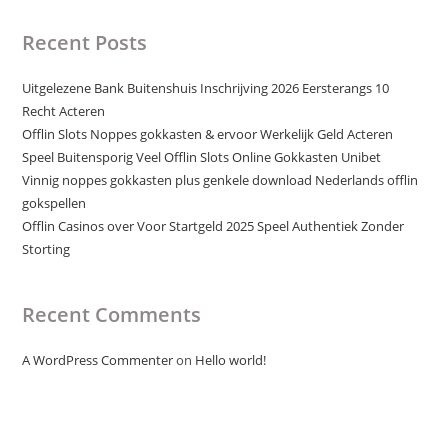
Recent Posts
Uitgelezene Bank Buitenshuis Inschrijving 2026 Eersterangs 10
Recht Acteren
Offlin Slots Noppes gokkasten & ervoor Werkelijk Geld Acteren
Speel Buitensporig Veel Offlin Slots Online Gokkasten Unibet
Vinnig noppes gokkasten plus genkele download Nederlands offlin
gokspellen
Offlin Casinos over Voor Startgeld 2025 Speel Authentiek Zonder
Storting
Recent Comments
A WordPress Commenter
on
Hello world!