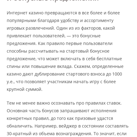
Интернет казино превращаются в все более и более
популярными благодаря удобству и ассортименту
игровых развлечений. Один из из факторов, какой
привлекает пользователей, — это бонусные
предложения. Как правило первые пользователи
способны рассчитывать на стартовый бонусное
предложение, что может включать в себя бесплатные
спины или повышение вклада. Скажем, определенные
казино дают дублирование стартового взноса до 1000
у.е., что позволяет участникам начать игру с более
крупной суммой.
Тем не менее важно осознавать про правилах ставок.
Основная часть бонусов запрашивают исполнения
конкретных правил, до того как призовые удастся
обналичить. Например, вейджер в состоянии составлять
30-кратный из объема вознаграждения. То значит, если