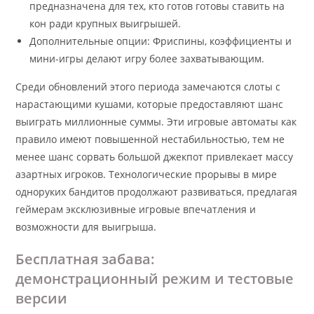
предназначена для тех, кто готов готовы ставить на
кон ради крупных выигрышей.
Дополнительные опции: Фриспины, коэффициенты и
мини-игры делают игру более захватывающим.
Среди обновлений этого периода замечаются слоты с
нарастающими кушами, которые предоставляют шанс
выиграть миллионные суммы. Эти игровые автоматы как
правило имеют повышенной нестабильностью, тем не
менее шанс сорвать большой джекпот привлекает массу
азартных игроков. Технологические прорывы в мире
одноруких бандитов продолжают развиваться, предлагая
геймерам эксклюзивные игровые впечатления и
возможности для выигрыша.
Бесплатная забава:
демонстрационный режим и тестовые
версии