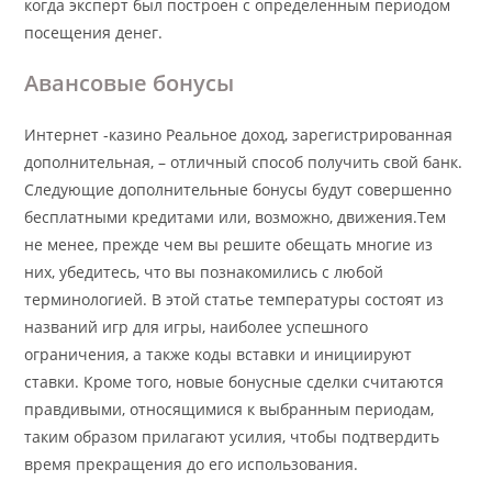
когда эксперт был построен с определенным периодом
посещения денег.
Авансовые бонусы
Интернет -казино Реальное доход, зарегистрированная
дополнительная, – отличный способ получить свой банк.
Следующие дополнительные бонусы будут совершенно
бесплатными кредитами или, возможно, движения.Тем
не менее, прежде чем вы решите обещать многие из
них, убедитесь, что вы познакомились с любой
терминологией. В этой статье температуры состоят из
названий игр для игры, наиболее успешного
ограничения, а также коды вставки и инициируют
ставки. Кроме того, новые бонусные сделки считаются
правдивыми, относящимися к выбранным периодам,
таким образом прилагают усилия, чтобы подтвердить
время прекращения до его использования.