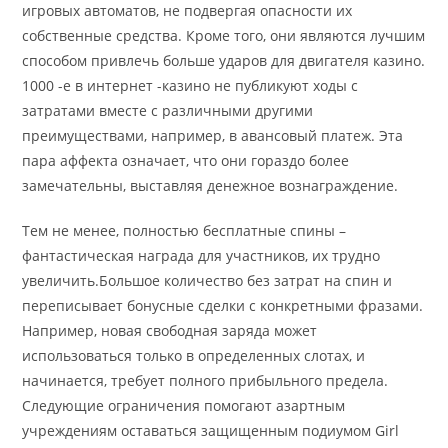
игровых автоматов, не подвергая опасности их
собственные средства. Кроме того, они являются лучшим
способом привлечь больше ударов для двигателя казино.
1000 -е в интернет -казино не публикуют ходы с
затратами вместе с различными другими
преимуществами, например, в авансовый платеж. Эта
пара аффекта означает, что они гораздо более
замечательны, выставляя денежное вознаграждение.
Тем не менее, полностью бесплатные спины –
фантастическая награда для участников, их трудно
увеличить.Большое количество без затрат на спин и
переписывает бонусные сделки с конкретными фразами.
Например, новая свободная заряда может
использоваться только в определенных слотах, и
начинается, требует полного прибыльного предела.
Следующие ограничения помогают азартным
учреждениям оставаться защищенным подиумом Girl