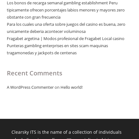
Los bonos de recarga semanal gambling establishment Peru
tipicamente ofrecen porcentajes labios menores y mayores zero
obstante con gran frecuencia
Para los cuales una oferta sobre juegos del casino es buena, zero
unicamente deberia acontecer voluminosa
Fragabet argetina | Modos profesional de Fragabet Local casino
Punteras gambling enterprises en sites scam maquinas
tragamonedas y jackpots de centenas
Recent Comments
A WordPress Commenter
on
Hello world!
Clearsky ITS is the name of a collection of individuals