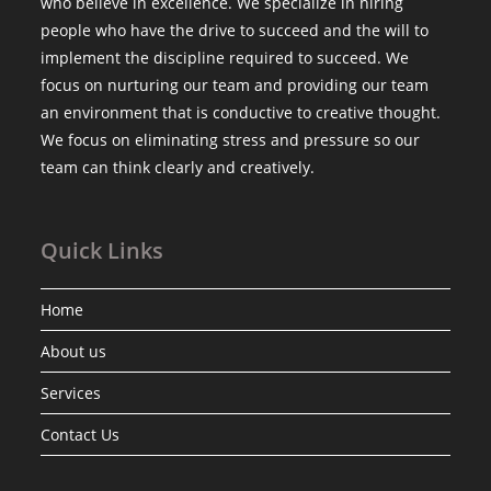
who believe in excellence. We specialize in hiring
people who have the drive to succeed and the will to
implement the discipline required to succeed. We
focus on nurturing our team and providing our team
an environment that is conductive to creative thought.
We focus on eliminating stress and pressure so our
team can think clearly and creatively.
Quick Links
Home
About us
Services
Contact Us