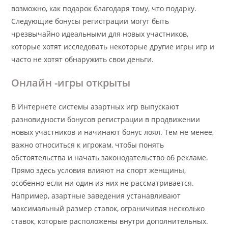
возможно, как подарок благодаря тому, что подарку.
Следующие бонусы регистрации могут быть
чрезвычайно идеальными для новых участников,
которые хотят исследовать некоторые другие игры игр и
часто не хотят обнаружить свои деньги.
Онлайн -игры открыты
В Интернете системы азартных игр выпускают
разновидности бонусов регистрации в продвижении
новых участников и начинают бонус лоял. Тем не менее,
важно относиться к игрокам, чтобы понять
обстоятельства и начать законодательство об рекламе.
Прямо здесь условия влияют на спорт женщины,
особенно если ни один из них не рассматривается.
Например, азартные заведения устанавливают
максимальный размер ставок, ограничивая несколько
ставок, которые расположены внутри дополнительных.