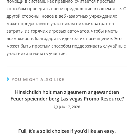
помощи в системе, как правило, считается простым
способом проверить новое предложение в вашем эссе. С
другой стороны, новое в веб -азартных учреждениях
может предоставить участникам никаких затрат на
затраты из горячих игровых автоматов, чтобы иметь
возможность благодарить идею за их посвящение. Это
может быть простым способом поддерживать случайные
участники и начать участие.
YOU MIGHT ALSO LIKE
Hinsichtlich holt man zigeunern angewandten
Feuer speiender berg Las vegas Promo Resource?
July 17, 2026
Full, it’s a solid choices if you’d like an easy,